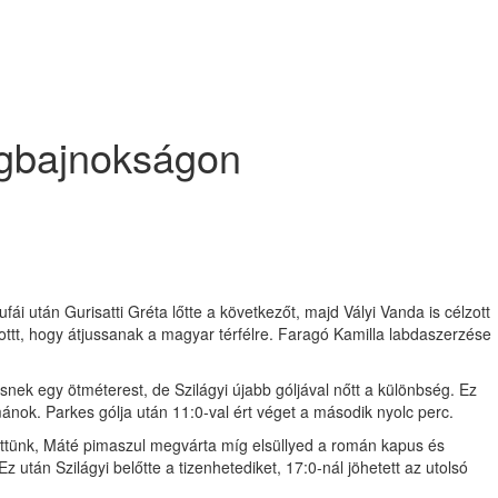
ágbajnokságon
fái után Gurisatti Gréta lőtte a következőt, majd Vályi Vanda is célzott
ttt, hogy átjussanak a magyar térfélre. Faragó Kamilla labdaszerzése
snek egy ötméterest, de Szilágyi újabb góljával nőtt a különbség. Ez
mánok. Parkes gólja után 11:0-val ért véget a második nyolc perc.
őttünk, Máté pimaszul megvárta míg elsüllyed a román kapus és
z után Szilágyi belőtte a tizenhetediket, 17:0-nál jöhetett az utolsó