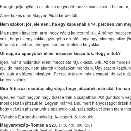
Faragó gólja nyitotta az utolsó negyedet, hozzá csatlakozott Leimeter
A mérkőzés után Magyari Aldát kérdeztük:
Nem szokott jót jelenteni, ha egy kapusnak a 14. percben van meg
Ma nagyon figyeltem arra, hogy végig koncentráljak. A német meccsen 
vele, hogy ez egy sokkal gyengébb ellenfél, úgyhogy mindegy mikor jö
fáradjak el abban, ahogyan kommunikálok a lányokkal.
Öt napja a spanyolok elleni meccsre készültök. Hogy álltok?
Igen, már a hollandok elleni meccs óta rájuk készülünk. Az óta minde
így, de mindegy, nem akarok kifogásokat mondani. Úgy érzem kezdünk ö
aki akár a világbajnokságon. Persze teljesen más a csapat, de azt a t
keresnivalónk.
Bíró Attila azt mondta, alig várja, hogy játszatok, már akár holna
Igen, én most nagyon nagy tüzet érzek a csapatban. Azt gondolom vég
most délután játszuk le. Legyen már valami, mert hiányosságot érzek
hogy délután játszhatunk a spanyolokkal, száz százalélkosan igent m
Vízilabda Európa-bajnokság, A-csoport, 5. forduló:
Magyarország–Románia 22:0
(7:0, 4:0, 6:0, 5:0)
Split, v.: Wengenroth (svájci), Kuníková (szlovák)