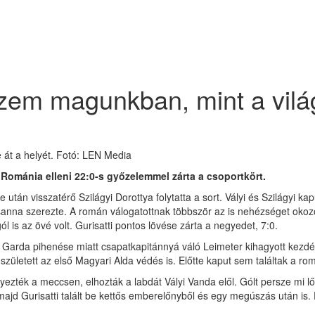
érzem magunkban, mint a vil
 át a helyét. Fotó: LEN Media
ó Románia elleni 22:0-s győzelemmel zárta a csoportkört.
tán visszatérő Szilágyi Dorottya folytatta a sort. Vályi és Szilágyi kapu
sanna szerezte. A román válogatottnak többször az is nehézséget okozo
gól is az övé volt. Gurisatti pontos lövése zárta a negyedet, 7:0.
e a Garda pihenése miatt csapatkapitánnyá váló Leimeter kihagyott kezdé
zületett az első Magyari Alda védés is. Előtte kaput sem találtak a ro
zték a meccsen, elhozták a labdát Vályi Vanda elől. Gólt persze mi l
majd Gurisatti talált be kettős emberelőnyből és egy megúszás után is. E