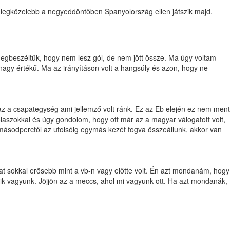
g legközelebb a negyeddöntőben Spanyolország ellen játszik majd.
egbeszéltük, hogy nem lesz gól, de nem jött össze. Ma úgy voltam
agy értékű. Ma az irányításon volt a hangsúly és azon, hogy ne
az a csapategység ami jellemző volt ránk. Ez az Eb elején ez nem ment
aszokkal és úgy gondolom, hogy ott már az a magyar válogatott volt,
 másodperctől az utolsóig egymás kezét fogva összeállunk, akkor van
t sokkal erősebb mint a vb-n vagy előtte volt. Én azt mondanám, hogy
k vagyunk. Jöjjön az a meccs, ahol mi vagyunk ott. Ha azt mondanák,