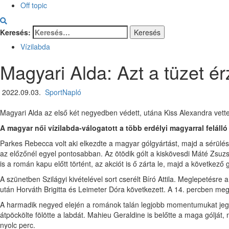
Off topic
Keresés:
Vízilabda
Magyari Alda: Azt a tüzet 
2022.09.03.
SportNapló
Magyari Alda az első két negyedben védett, utána Kiss Alexandra vette
A magyar női vízilabda-válogatott a több erdélyi magyarral feláll
Parkes Rebecca volt aki elkezdte a magyar gólgyártást, majd a sérülése u
az előzőnél egyel pontosabban. Az ötödik gólt a kiskövesdi Máté Zsuz
is a román kapu előtt történt, az akciót is ő zárta le, majd a következő 
A szünetben Szilágyi kivételével sort cserélt Bíró Attila. Meglepetésr
után Horváth Brigitta és Leimeter Dóra következett. A 14. percben megs
A harmadik negyed elején a románok talán legjobb momentumukat jegye
átpöckölte fölötte a labdát. Mahieu Geraldine is belőtte a maga gólját, 
nyolc perc.