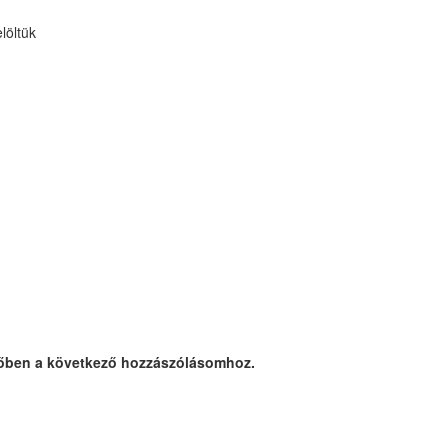
löltük
őben a következő hozzászólásomhoz.