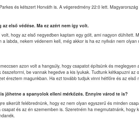
, Parkes és kétszert Horváth is. A végeredmény 22:0 lett. Magyarorszá
 az első védése. Ma ez azért nem így volt.
volt, hogy az első negyedben kaptam egy gólt, ami nagyon dühített. M
n a labda, nekem védenem kell, még akkor is ha ez nyilván nem olyan n
n meccsen azon volt a hangsúly, hogy csapatot építsünk és meglegyen 
sszeforrni, be vannak hegedve a kis lyukak. Tudtunk kétkapuzni az ol
üzet éreztem magunkban. Ha ezt tovább tudjuk vinni hétfőre és az első
p is jöhetne a spanyolok elleni mérkőzés. Ennyire várod te is?
re sikerült felébrednünk, hogy ez nem olyan egyszerű és minden csapa
 a csapat és az én szememben is. Szeretném ha megmutatnánk, hogy ki
ondanék.