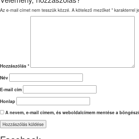
Az e-mail címet nem tesszük közzé.
A kötelező mezőket
*
karakterrel je
Hozzászólás
*
Név
E-mail cím
Honlap
A nevem, e-mail címem, és weboldalcímem mentése a böngész