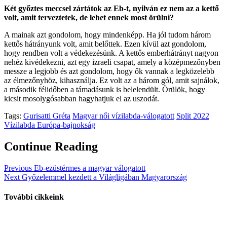
Két győztes meccsel zártátok az Eb-t, nyilván ez nem az a kettő
volt, amit terveztetek, de lehet ennek most örülni?
A mainak azt gondolom, hogy mindenképp. Ha jól tudom három
kettős hátrányunk volt, amit belőttek. Ezen kívül azt gondolom,
hogy rendben volt a védekezésünk. A kettős emberhátrányt nagyon
nehéz kivédekezni, azt egy izraeli csapat, amely a középmezőnyben
messze a legjobb és azt gondolom, hogy ők vannak a legközelebb
az élmezőnyhöz, kihasználja. Ez volt az a három gól, amit sajnálok,
a második félidőben a támadásunk is belelendült. Örülök, hogy
kicsit mosolygósabban hagyhatjuk el az uszodát.
Tags:
Gurisatti Gréta
Magyar női vízilabda-válogatott
Split 2022
Vízilabda Európa-bajnokság
Continue Reading
Previous
Eb-ezüstérmes a magyar válogatott
Next
Győzelemmel kezdett a Világligában Magyarország
További cikkeink