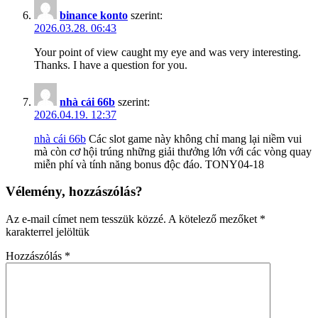
binance konto
szerint:
2026.03.28. 06:43
Your point of view caught my eye and was very interesting.
Thanks. I have a question for you.
nhà cái 66b
szerint:
2026.04.19. 12:37
nhà cái 66b
Các slot game này không chỉ mang lại niềm vui
mà còn cơ hội trúng những giải thưởng lớn với các vòng quay
miễn phí và tính năng bonus độc đáo. TONY04-18
Vélemény, hozzászólás?
Az e-mail címet nem tesszük közzé.
A kötelező mezőket
*
karakterrel jelöltük
Hozzászólás
*