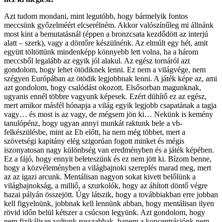
Azt tudom mondani, mint legutóbb, hogy bármelyik fontos
meccsünk győzelméért elcserélném. Akkor valószínűleg mi állnánk
most kint a bemutatásnál (éppen a bronzcsata kezdődött az interjú
alatt – szerk), vagy a döntőre készülnénk. Az elmúlt egy hét, amit
együtt töltöttünk mindenképp könnyebb lett volna, ha a három
meccsből legalább az egyik jól alakul. Az egész tornáról azt
gondolom, hogy lehet ötödiknek lenni. Ez nem a világvége, nem
szégyen Európában az ötödik legjobbnak lenni. A játék képe az, ami
azt gondolom, hogy csalódást okozott. Elsősorban magunknak,
ugyanis ennél többre vagyunk képesek. Ezért dühítő ez az egész,
mert amikor másfél hónapja a világ egyik legjobb csapatának a tagja
vagy… és most is az vagy, de mégsem jön ki… Nekünk is kemény
tanulópénz, hogy ugyan annyi munkát raktunk bele a vb-
felkészülésbe, mint az Eb előtt, ha nem még többet, mert a
szövetségi kapitány elég szigorúan fogott minket és mégis
iszonyatosan nagy különbség van eredményben és a játék képében.
Ez a fájó, hogy ennyit beleteszünk és ez nem jött ki. Bízom benne,
hogy a közvéleményben a világbajnoki szereplés marad meg, mert
az az igazi arcunk. Mentálisan nagyon sokat kivett belőlünk a
világbajnokság, a milliő, a szurkolók, hogy az áhított döntő végre
hazai pályán összejött. Úgy látszik, hogy a továbbiakban erre jobban
kell figyelnünk, jobbnak kell lennünk abban, hogy mentálisan ilyen
rövid időn belül kétszer a csúcson legyünk. Azt gondolom, hogy
nem fizikálisan voltunk rosszabbak, hanem a koncentrációnk nem