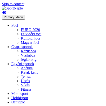
Skip to content
Primary Menu
Foci
EURO 2020
Felvidéki foci
Külföldi foci
Magyar foci
Csapatsportok
Kézilabda
Vízilabda
Jégkorong
Egyéni sportok
Atlétika
Kajak-kenu
Tenisz
Úszás
Vívás
Fitness
Motorsport
Hobbisport
Off topic