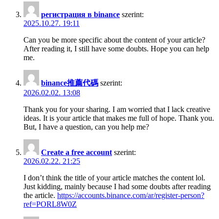
регистрация в binance
szerint:
2025.10.27. 19:11
Can you be more specific about the content of your article?
After reading it, I still have some doubts. Hope you can help
me.
binance推薦代碼
szerint:
2026.02.02. 13:08
Thank you for your sharing. I am worried that I lack creative
ideas. It is your article that makes me full of hope. Thank you.
But, I have a question, can you help me?
Create a free account
szerint:
2026.02.22. 21:25
I don’t think the title of your article matches the content lol.
Just kidding, mainly because I had some doubts after reading
the article.
https://accounts.binance.com/ar/register-person?
ref=PORL8W0Z