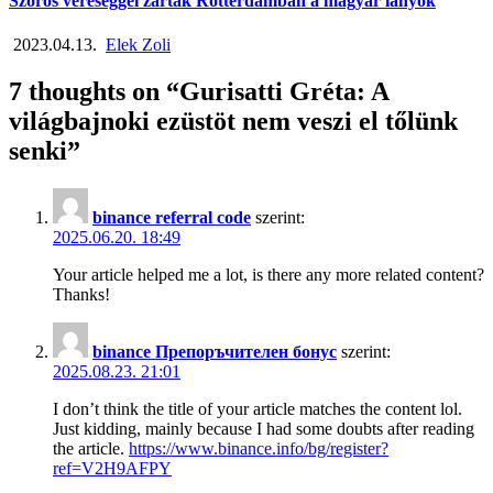
Szoros vereséggel zártak Rotterdamban a magyar lányok
2023.04.13.
Elek Zoli
7 thoughts on “
Gurisatti Gréta: A
világbajnoki ezüstöt nem veszi el tőlünk
senki
”
binance referral code
szerint:
2025.06.20. 18:49
Your article helped me a lot, is there any more related content?
Thanks!
binance Препоръчителен бонус
szerint:
2025.08.23. 21:01
I don’t think the title of your article matches the content lol.
Just kidding, mainly because I had some doubts after reading
the article.
https://www.binance.info/bg/register?
ref=V2H9AFPY