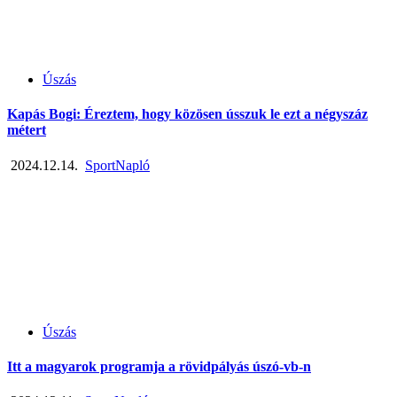
Úszás
Kapás Bogi: Éreztem, hogy közösen ússzuk le ezt a négyszáz
métert
2024.12.14.
SportNapló
Úszás
Itt a magyarok programja a rövidpályás úszó-vb-n