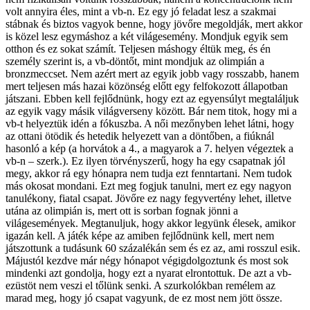
volt annyira éles, mint a vb-n. Ez egy jó feladat lesz a szakmai
stábnak és biztos vagyok benne, hogy jövőre megoldják, mert akkor
is közel lesz egymáshoz a két világesemény. Mondjuk egyik sem
otthon és ez sokat számít. Teljesen máshogy éltük meg, és én
személy szerint is, a vb-döntőt, mint mondjuk az olimpián a
bronzmeccset. Nem azért mert az egyik jobb vagy rosszabb, hanem
mert teljesen más hazai közönség előtt egy felfokozott állapotban
játszani. Ebben kell fejlődnünk, hogy ezt az egyensúlyt megtaláljuk
az egyik vagy másik világverseny között. Bár nem titok, hogy mi a
vb-t helyeztük idén a fókuszba. A női mezőnyben lehet látni, hogy
az ottani ötödik és hetedik helyezett van a döntőben, a fiúknál
hasonló a kép (a horvátok a 4., a magyarok a 7. helyen végeztek a
vb-n – szerk.). Ez ilyen törvényszerű, hogy ha egy csapatnak jól
megy, akkor rá egy hónapra nem tudja ezt fenntartani. Nem tudok
más okosat mondani. Ezt meg fogjuk tanulni, mert ez egy nagyon
tanulékony, fiatal csapat. Jövőre ez nagy fegyvertény lehet, illetve
utána az olimpián is, mert ott is sorban fognak jönni a
világesemények. Megtanuljuk, hogy akkor legyünk élesek, amikor
igazán kell. A játék képe az amiben fejlődnünk kell, mert nem
játszottunk a tudásunk 60 százalékán sem és ez az, ami rosszul esik.
Májustól kezdve már négy hónapot végigdolgoztunk és most sok
mindenki azt gondolja, hogy ezt a nyarat elrontottuk. De azt a vb-
ezüstöt nem veszi el tőlünk senki. A szurkolókban remélem az
marad meg, hogy jó csapat vagyunk, de ez most nem jött össze.