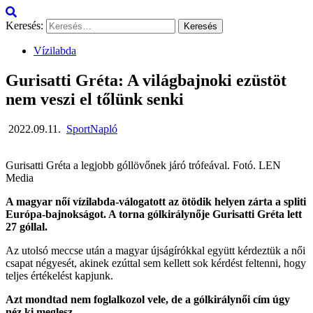
Keresés:
Vízilabda
Gurisatti Gréta: A világbajnoki ezüstöt
nem veszi el tőlünk senki
2022.09.11.
SportNapló
Gurisatti Gréta a legjobb góllövőnek járó trófeával. Fotó. LEN
Media
A magyar nőí vízilabda-válogatott az ötödik helyen zárta a spliti
Európa-bajnokságot. A torna gólkirálynője Gurisatti Gréta lett
27 góllal.
Az utolsó meccse után a magyar újságírókkal együtt kérdeztük a női
csapat négyesét, akinek ezúttal sem kellett sok kérdést feltenni, hogy
teljes értékelést kapjunk.
Azt mondtad nem foglalkozol vele, de a gólkirálynői cím úgy
néz ki meglesz.