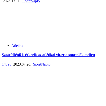
2024.12.11.
SportNapló
Atlétika
Sztárfellépő is érkezik az atlétikai vb-re a sportolók mellett
14898
2023.07.20.
SportNapló