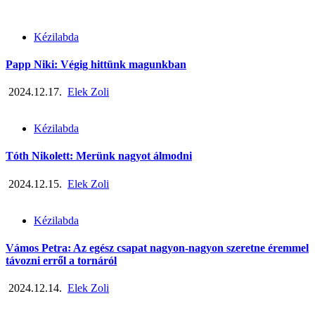
Kézilabda
Papp Niki: Végig hittünk magunkban
2024.12.17.
Elek Zoli
Kézilabda
Tóth Nikolett: Merünk nagyot álmodni
2024.12.15.
Elek Zoli
Kézilabda
Vámos Petra: Az egész csapat nagyon-nagyon szeretne éremmel
távozni erről a tornáról
2024.12.14.
Elek Zoli