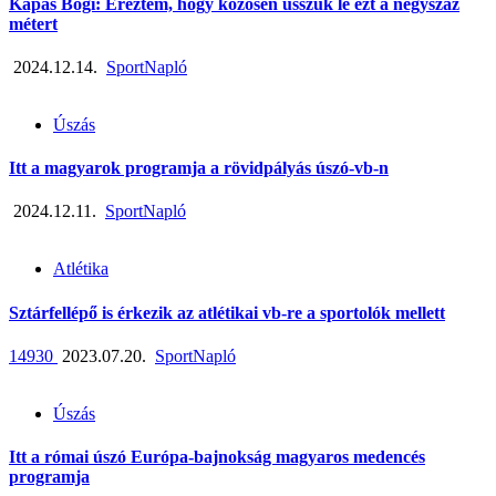
Kapás Bogi: Éreztem, hogy közösen ússzuk le ezt a négyszáz
métert
2024.12.14.
SportNapló
Úszás
Itt a magyarok programja a rövidpályás úszó-vb-n
2024.12.11.
SportNapló
Atlétika
Sztárfellépő is érkezik az atlétikai vb-re a sportolók mellett
14930
2023.07.20.
SportNapló
Úszás
Itt a római úszó Európa-bajnokság magyaros medencés
programja