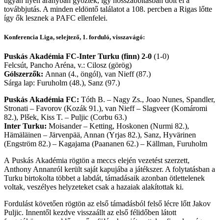
ugyan ilyen arányban győztek, így hosszabbításban dőlt el a
továbbjutás. A minden eldöntő találatot a 108. percben a Rigas lőtte
így ők lesznek a PAFC ellenfelei.
Konferencia Liga, selejtező, 1. forduló, visszavágó:
Puskás Akadémia FC-Inter Turku (finn) 2-0
(1-0)
Felcsút, Pancho Aréna, v.: Cilosz (görög)
Gólszerzők:
Annan (4., öngól), van Nieff (87.)
Sárga lap: Furuholm (48.), Sanz (97.)
Puskás Akadémia FC:
Tóth B. – Nagy Zs., Joao Nunes, Spandler,
Stronati – Favorov (Kozák 91.), van Nieff – Slagveer (Komáromi
82.), Plšek, Kiss T. – Puljic (Corbu 63.)
Inter Turku:
Moisander – Ketting, Hoskonen (Nurmi 82.),
Hämäläinen – Järvenpää, Annan (Yrjas 82.), Sanz, Hyvärinen
(Engström 82.) – Kagajama (Paananen 62.) – Källman, Furuholm
A Puskás Akadémia rögtön a meccs elején vezetést szerzett,
Anthony Annanról került saját kapujába a játékszer. A folytatásban a
Turku birtokolta többet a labdát, támadásaik azonban ötlettelenek
voltak, veszélyes helyzeteket csak a hazaiak alakítottak ki.
Fordulást követően rögtön az első támadásból felső lécre lőtt Jakov
Puljic. Innentől kezdve visszaállt az első félidőben látott