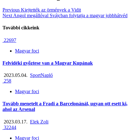
Previous
Kiejtették az örmények a Vidit
Next
Angol megállóval Svájcban folytatja a magyar jobbhátvéd
További cikkeink
22697
Magyar foci
Felvidéki győztese van a Magyar Kupának
2023.05.04.
SportNapló
258
Magyar foci
Tovább menetelt a Fradi a Barcelonánál, ugyan ott esett ki,
ahol az Arsenal
2023.03.17.
Elek Zoli
32244
Magyar foci