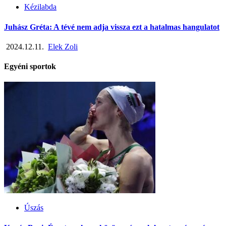
Kézilabda
Juhász Gréta: A tévé nem adja vissza ezt a hatalmas hangulatot
2024.12.11.
Elek Zoli
Egyéni sportok
Úszás