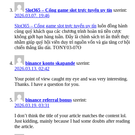
Slot365 – Cổng game slot trực tuyến uy tín
szerint:
2026.03.07. 19:46
Slot365 – Cổng game slot trực tuyến uy tín
luôn đồng hành
cùng quý khách qua các chương trình hoàn trả tiền cược
không giới hạn hàng tuần. Đây là chính sách tri ân thiết thực
nhằm giúp quý hội viên duy trì nguồn vốn và gia tăng cơ hội
chiến thắng lâu dài. TONY03-07O
binance konto skapande
szerint:
2026.03.13. 02:42
Your point of view caught my eye and was very interesting.
Thanks. I have a question for you.
binance referral bonus
szerint:
2026.03.19. 03:31
I don’t think the title of your article matches the content lol.
Just kidding, mainly because I had some doubts after reading
the article.