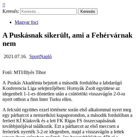
Keresés:
Magyar foci
A Puskásnak sikerült, ami a Fehérvárnak
nem
2021.07.16.
SportNapló
Fotó: MTI/Illyés Tibor
A Puskás Akadémia bejutott a második fordulóba a labdarúgó
Konferencia Liga selejtezőjében: Hornyák Zsolt együttese az
idegenbeli 1-1-es döntetlen után a csütörtöki visszavágón 2-0-ra
nyert otthon a finn Inter Turku ellen.
A felcsúti együttes ezzel története során első alkalommal nyert meg
egy párharcot a nemzetközi kupaporondon, a második fordulóban a
feröeri KÍ Klaksvík és a lett FK Rigas FS összecsapásának
továbbjutójával találkozik. Ezt a párharcot az első meccsen a
feröeriek nyerték 3-2-re idegenben, majd a visszavágón a lettek