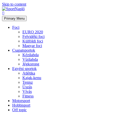
Skip to content
Primary Menu
Foci
EURO 2020
Felvidéki foci
Külföldi foci
Magyar foci
Csapatsportok
Kézilabda
Vízilabda
Jégkorong
Egyéni sportok
Atlétika
Kajak-kenu
Tenisz
Úszás
Vívás
Fitness
Motorsport
Hobbisport
Off topic