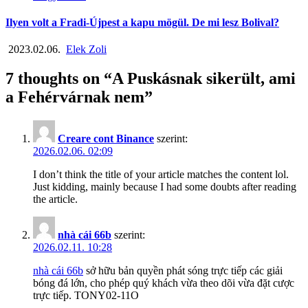
Ilyen volt a Fradi-Újpest a kapu mögül. De mi lesz Bolival?
2023.02.06.
Elek Zoli
7 thoughts on “
A Puskásnak sikerült, ami
a Fehérvárnak nem
”
Creare cont Binance
szerint:
2026.02.06. 02:09
I don’t think the title of your article matches the content lol.
Just kidding, mainly because I had some doubts after reading
the article.
nhà cái 66b
szerint:
2026.02.11. 10:28
nhà cái 66b
sở hữu bản quyền phát sóng trực tiếp các giải
bóng đá lớn, cho phép quý khách vừa theo dõi vừa đặt cược
trực tiếp. TONY02-11O