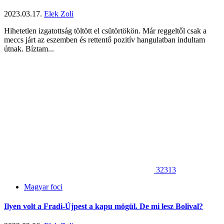
2023.03.17.
Elek Zoli
Hihetetlen izgatottság töltött el csütörtökön. Már reggeltől csak a
meccs járt az eszemben és rettentő pozitív hangulatban indultam
útnak. Bíztam...
32313
Magyar foci
Ilyen volt a Fradi-Újpest a kapu mögül. De mi lesz Bolival?