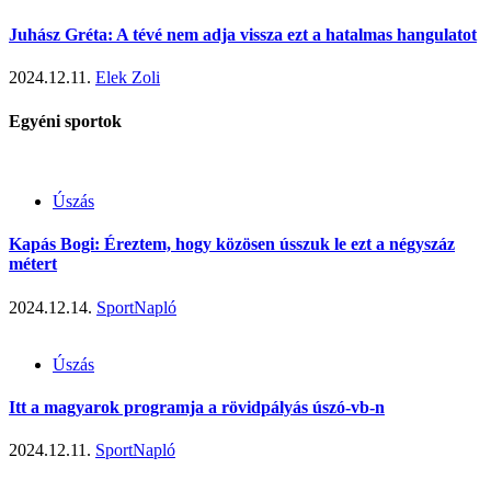
Juhász Gréta: A tévé nem adja vissza ezt a hatalmas hangulatot
2024.12.11.
Elek Zoli
Egyéni sportok
Úszás
Kapás Bogi: Éreztem, hogy közösen ússzuk le ezt a négyszáz
métert
2024.12.14.
SportNapló
Úszás
Itt a magyarok programja a rövidpályás úszó-vb-n
2024.12.11.
SportNapló