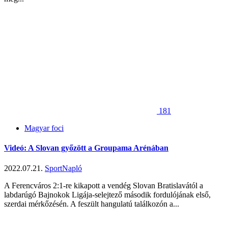
181
Magyar foci
Videó: A Slovan győzött a Groupama Arénában
2022.07.21.
SportNapló
A Ferencváros 2:1-re kikapott a vendég Slovan Bratislavától a
labdarúgó Bajnokok Ligája-selejtező második fordulójának első,
szerdai mérkőzésén. A feszült hangulatú találkozón a...