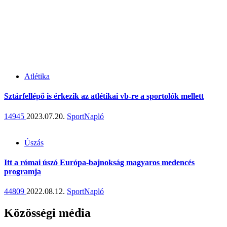
Atlétika
Sztárfellépő is érkezik az atlétikai vb-re a sportolók mellett
14945
2023.07.20.
SportNapló
Úszás
Itt a római úszó Európa-bajnokság magyaros medencés
programja
44809
2022.08.12.
SportNapló
Közösségi média