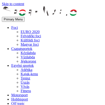
Skip to content
Primary Menu
Foci
EURO 2020
Felvidéki foci
Külföldi foci
Magyar foci
Csapatsportok
Kézilabda
Vízilabda
Jégkorong
Egyéni sportok
Atlétika
Kajak-kenu
Tenisz
Úszás
Vívás
Fitness
Motorsport
Hobbisport
Off topic