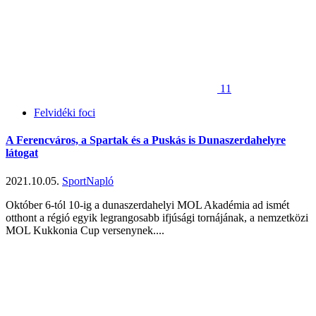
11
Felvidéki foci
A Ferencváros, a Spartak és a Puskás is Dunaszerdahelyre
látogat
2021.10.05.
SportNapló
Október 6-tól 10-ig a dunaszerdahelyi MOL Akadémia ad ismét
otthont a régió egyik legrangosabb ifjúsági tornájának, a nemzetközi
MOL Kukkonia Cup versenynek....