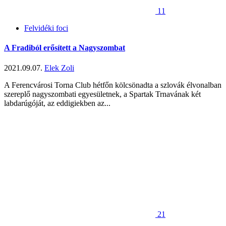
11
Felvidéki foci
A Fradiból erősített a Nagyszombat
2021.09.07.
Elek Zoli
A Ferencvárosi Torna Club hétfőn kölcsönadta a szlovák élvonalban
szereplő nagyszombati egyesületnek, a Spartak Trnavának két
labdarúgóját, az eddigiekben az...
21