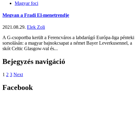
Magyar foci
Megvan a Fradi El-menetrendje
2021.08.29.
Elek Zoli
A G-csoportba került a Ferencváros a labdarúgó Európa-liga pénteki
sorsolásán: a magyar bajnokcsapat a német Bayer Leverkusennel, a
skót Celtic Glasgow-val és...
Bejegyzés navigáció
1
2
3
Next
Facebook