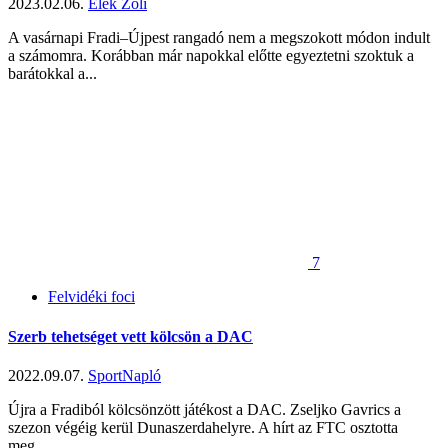
2023.02.06.
Elek Zoli
A vasárnapi Fradi–Újpest rangadó nem a megszokott módon indult
a számomra. Korábban már napokkal előtte egyeztetni szoktuk a
barátokkal a...
7
Felvidéki foci
Szerb tehetséget vett kölcsön a DAC
2022.09.07.
SportNapló
Újra a Fradiból kölcsönzött játékost a DAC. Zseljko Gavrics a
szezon végéig kerül Dunaszerdahelyre. A hírt az FTC osztotta
meg...