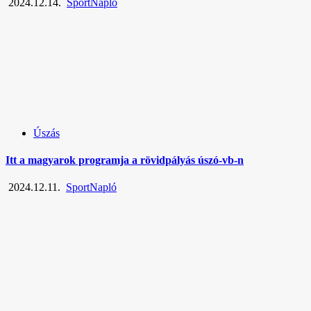
2024.12.14.
SportNapló
Úszás
Itt a magyarok programja a rövidpályás úszó-vb-n
2024.12.11.
SportNapló