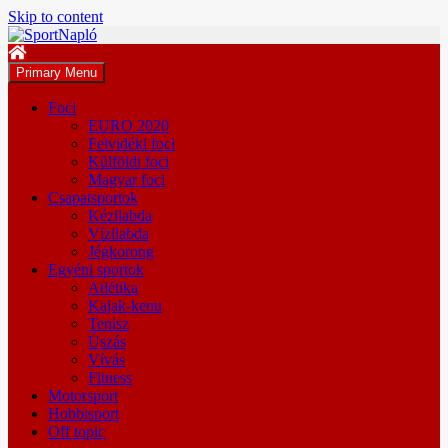
Skip to content
Primary Menu
Foci
EURO 2020
Felvidéki foci
Külföldi foci
Magyar foci
Csapatsportok
Kézilabda
Vízilabda
Jégkorong
Egyéni sportok
Atlétika
Kajak-kenu
Tenisz
Úszás
Vívás
Fitness
Motorsport
Hobbisport
Off topic