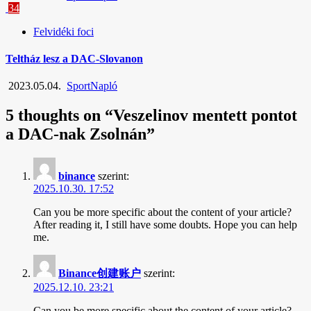
34
Felvidéki foci
Teltház lesz a DAC-Slovanon
2023.05.04.
SportNapló
5 thoughts on “
Veszelinov mentett pontot
a DAC-nak Zsolnán
”
binance
szerint:
2025.10.30. 17:52
Can you be more specific about the content of your article?
After reading it, I still have some doubts. Hope you can help
me.
Binance创建账户
szerint:
2025.12.10. 23:21
Can you be more specific about the content of your article?