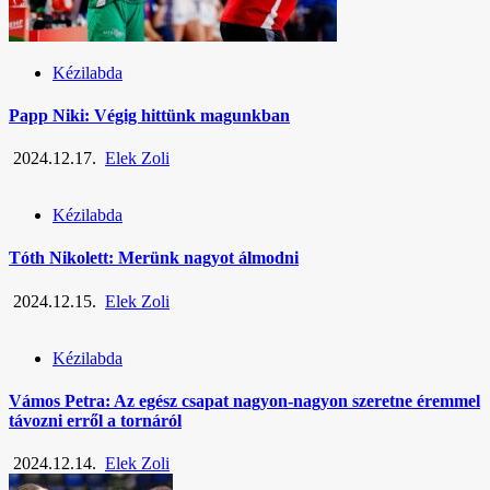
Kézilabda
Papp Niki: Végig hittünk magunkban
2024.12.17.
Elek Zoli
Kézilabda
Tóth Nikolett: Merünk nagyot álmodni
2024.12.15.
Elek Zoli
Kézilabda
Vámos Petra: Az egész csapat nagyon-nagyon szeretne éremmel
távozni erről a tornáról
2024.12.14.
Elek Zoli