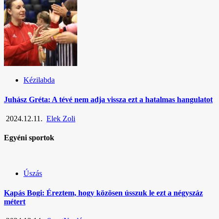
Kézilabda
Juhász Gréta: A tévé nem adja vissza ezt a hatalmas hangulatot
2024.12.11.
Elek Zoli
Egyéni sportok
Úszás
Kapás Bogi: Éreztem, hogy közösen ússzuk le ezt a négyszáz
métert