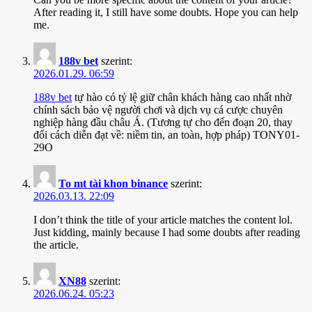
After reading it, I still have some doubts. Hope you can help
me.
188v bet
szerint:
2026.01.29. 06:59
188v bet
tự hào có tỷ lệ giữ chân khách hàng cao nhất nhờ
chính sách bảo vệ người chơi và dịch vụ cá cược chuyên
nghiệp hàng đầu châu Á. (Tương tự cho đến đoạn 20, thay
đổi cách diễn đạt về: niềm tin, an toàn, hợp pháp) TONY01-
29O
To mt tài khon binance
szerint:
2026.03.13. 22:09
I don’t think the title of your article matches the content lol.
Just kidding, mainly because I had some doubts after reading
the article.
XN88
szerint:
2026.06.24. 05:23