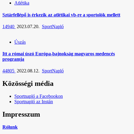
Atlétika
Sztárfellépő is érkezik az atlétikai vb-re a sportolók mellett
14940
2023.07.20.
SportNapló
Úszás
Itt a római úszó Európa-bajnokság magyaros medencés
programja
44805
2022.08.12.
SportNapló
Közösségi média
Sportnapló a Facebookon
Sportnapló az Instán
Impresszum
Rólunk