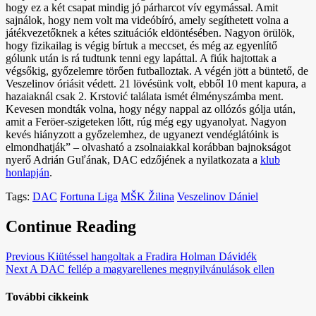
hogy ez a két csapat mindig jó párharcot vív egymással. Amit
sajnálok, hogy nem volt ma videóbíró, amely segíthetett volna a
játékvezetőknek a kétes szituációk eldöntésében. Nagyon örülök,
hogy fizikailag is végig bírtuk a meccset, és még az egyenlítő
gólunk után is rá tudtunk tenni egy lapáttal. A fiúk hajtottak a
végsőkig, győzelemre törően futballoztak. A végén jött a büntető, de
Veszelinov óriásit védett. 21 lövésünk volt, ebből 10 ment kapura, a
hazaiaknál csak 2. Krstović találata ismét élményszámba ment.
Kevesen mondták volna, hogy négy nappal az ollózós gólja után,
amit a Feröer-szigeteken lőtt, rúg még egy ugyanolyat. Nagyon
kevés hiányzott a győzelemhez, de ugyanezt vendéglátóink is
elmondhatják” – olvasható a zsolnaiakkal korábban bajnokságot
nyerő Adrián Guľának, DAC edzőjének a nyilatkozata a
klub
honlapján
.
Tags:
DAC
Fortuna Liga
MŠK Žilina
Veszelinov Dániel
Continue Reading
Previous
Kiütéssel hangoltak a Fradira Holman Dávidék
Next
A DAC fellép a magyarellenes megnyilvánulások ellen
További cikkeink