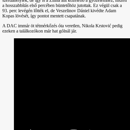
szerdahelyiek, de így is a Žilina állt közelebb a győzelemhez, hiszen
a hosszabbítás első percében büntetőhöz jutottak. Ez végül csak a
93. perc levégén lőtték el, de Veszelinov Dániel kivédte Adam
Kopas lövését, így pontot mentett csapatának.
A DAC immár öt tétmérkőzés óta veretlen, Nikola Krstović pedig
ezeken a találkozókon már hat gólnál jár.