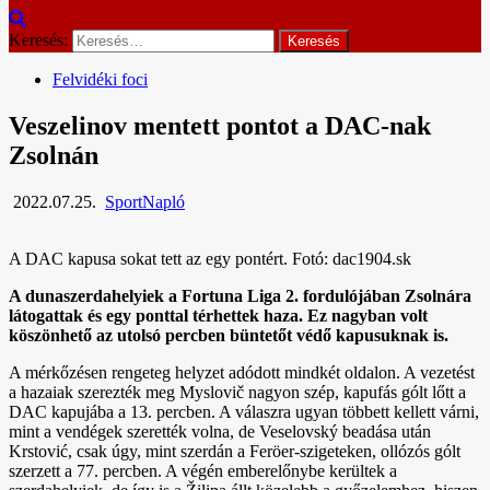
Keresés:
Felvidéki foci
Veszelinov mentett pontot a DAC-nak
Zsolnán
2022.07.25.
SportNapló
A DAC kapusa sokat tett az egy pontért. Fotó: dac1904.sk
A dunaszerdahelyiek a Fortuna Liga 2. fordulójában Zsolnára
látogattak és egy ponttal térhettek haza. Ez nagyban volt
köszönhető az utolsó percben büntetőt védő kapusuknak is.
A mérkőzésen rengeteg helyzet adódott mindkét oldalon. A vezetést
a hazaiak szerezték meg Myslovič nagyon szép, kapufás gólt lőtt a
DAC kapujába a 13. percben. A válaszra ugyan többett kellett várni,
mint a vendégek szerették volna, de Veselovský beadása után
Krstović, csak úgy, mint szerdán a Feröer-szigeteken, ollózós gólt
szerzett a 77. percben. A végén emberelőnybe kerültek a