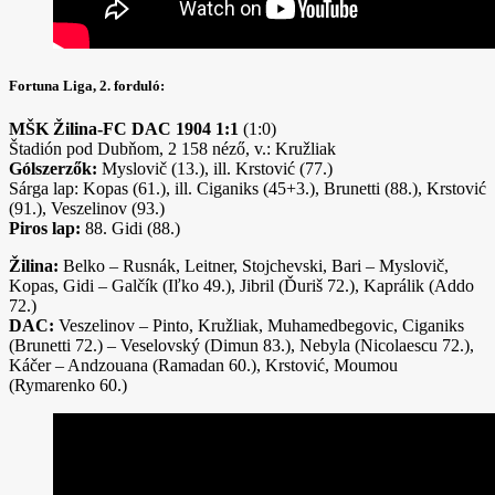
Fortuna Liga, 2. forduló:
MŠK Žilina-FC DAC 1904 1:1
(1:0)
Štadión pod Dubňom, 2 158 néző, v.: Kružliak
Gólszerzők:
Myslovič (13.), ill. Krstović (77.)
Sárga lap: Kopas (61.), ill. Ciganiks (45+3.), Brunetti (88.), Krstović
(91.), Veszelinov (93.)
Piros lap:
88. Gidi (88.)
Žilina:
Belko – Rusnák, Leitner, Stojchevski, Bari – Myslovič,
Kopas, Gidi – Galčík (Iľko 49.), Jibril (Ďuriš 72.), Kaprálik (Addo
72.)
DAC:
Veszelinov – Pinto, Kružliak, Muhamedbegovic, Ciganiks
(Brunetti 72.) – Veselovský (Dimun 83.), Nebyla (Nicolaescu 72.),
Káčer – Andzouana (Ramadan 60.), Krstović, Moumou
(Rymarenko 60.)