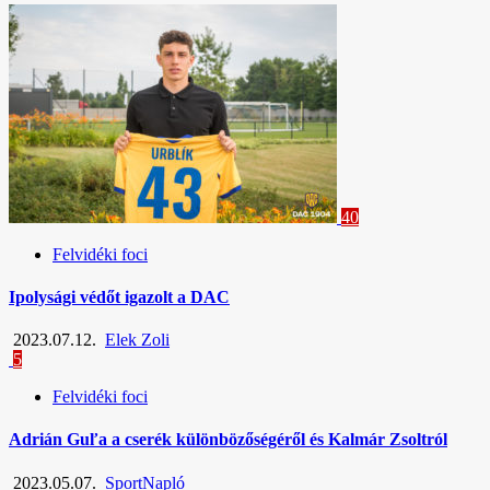
40
Felvidéki foci
Ipolysági védőt igazolt a DAC
2023.07.12.
Elek Zoli
5
Felvidéki foci
Adrián Guľa a cserék különbözőségéről és Kalmár Zsoltról
2023.05.07.
SportNapló