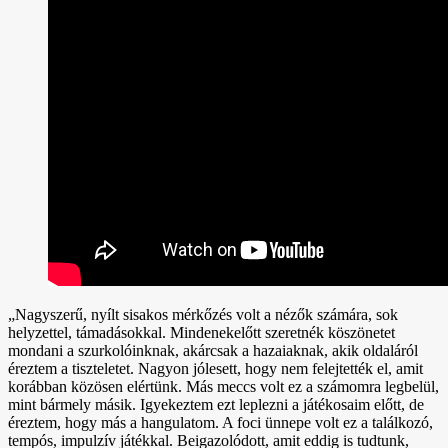
„Nagyszerű, nyílt sisakos mérkőzés volt a nézők számára, sok
helyzettel, támadásokkal. Mindenekelőtt szeretnék köszönetet
mondani a szurkolóinknak, akárcsak a hazaiaknak, akik oldaláról
éreztem a tiszteletet. Nagyon jólesett, hogy nem felejtették el, amit
korábban közösen elértünk. Más meccs volt ez a számomra legbelül,
mint bármely másik. Igyekeztem ezt leplezni a játékosaim előtt, de
éreztem, hogy más a hangulatom. A foci ünnepe volt ez a találkozó,
tempós, impulzív játékkal. Beigazolódott, amit eddig is tudtunk,