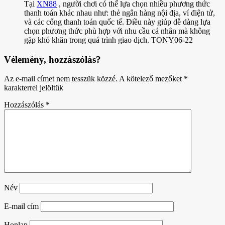
Tại
XN88
, người chơi có thể lựa chọn nhiều phương thức
thanh toán khác nhau như: thẻ ngân hàng nội địa, ví điện tử,
và các cổng thanh toán quốc tế. Điều này giúp dễ dàng lựa
chọn phương thức phù hợp với nhu cầu cá nhân mà không
gặp khó khăn trong quá trình giao dịch. TONY06-22
Vélemény, hozzászólás?
Az e-mail címet nem tesszük közzé.
A kötelező mezőket
*
karakterrel jelöltük
Hozzászólás
*
Név
E-mail cím
Honlap