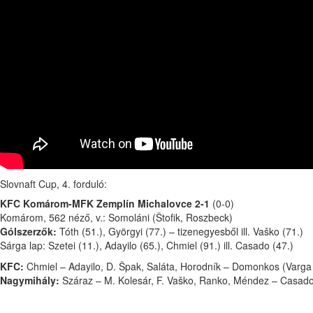
Slovnaft Cup, 4. forduló:
KFC Komárom-MFK Zemplín Michalovce 2-1
(0-0)
Komárom, 562 néző, v.: Somoláni (Štofik, Roszbeck)
Gólszerzők:
Tóth (51.), Györgyi (77.) – tizenegyesből ill. Vaško (71.)
Sárga lap: Szetei (11.), Adayilo (65.), Chmiel (91.) ill. Casado (47.)
KFC:
Chmiel – Adayilo, D. Špak, Saláta, Horodník – Domonkos (Varga 
Nagymihály:
Száraz – M. Kolesár, F. Vaško, Ranko, Méndez – Casado