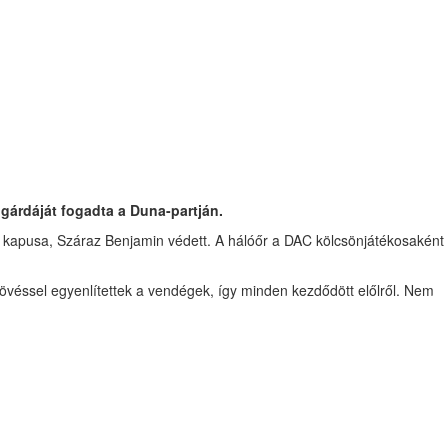
gárdáját fogadta a Duna-partján.
iak kapusa, Száraz Benjamin védett. A hálóőr a DAC kölcsönjátékosaként
övéssel egyenlítettek a vendégek, így minden kezdődött előlről. Nem