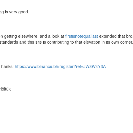
og is very good.
en getting elsewhere, and a look at
firstisnotequallast
extended that broa
andards and this site is contributing to that elevation in its own corner
 Thanks!
https://www.binance.bh/register?ref=JW3W4Y3A
löltük