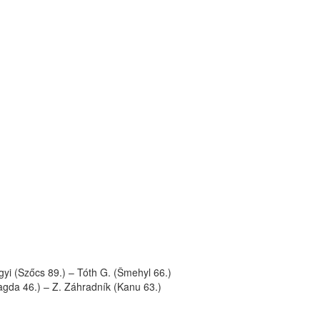
yi (Szőcs 89.) – Tóth G. (Šmehyl 66.)
gda 46.) – Z. Záhradník (Kanu 63.)