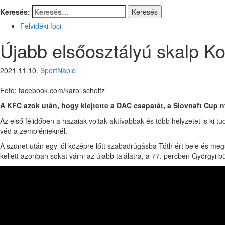
Keresés:
Felvidéki foci
Újabb elsőosztályú skalp 
2021.11.10.
SportNapló
Fotó: facebook.com/karol.scholtz
A KFC azok után, hogy kiejtette a DAC csapatát, a Slovnaft Cup 
Az első félidőben a hazaiak voltak aktívabbak és több helyzetet is ki 
véd a zemplénieknél.
A szünet után egy jól középre lőtt szabadrúgásba Tóth ért bele és me
kellett azonban sokat várni az újabb találatra, a 77. percben Györgyi bü