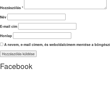
Hozzászólás
*
Név
E-mail cím
Honlap
A nevem, e-mail címem, és weboldalcímem mentése a böngész
Facebook