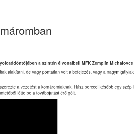
Komáromban
nyolcaddöntőjében a szintén élvonalbeli MFK Zemplín Michalovce 
tudtak alakítani, de vagy pontatlan volt a befejezés, vagy a nagymigály
gszerezte a vezetést a komáromiaknak. Húsz perccel később egy szép l
ntetőből lőtte be a továbbjutást érő gólt.