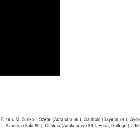
P. 46.), M. Šimko – Szetei (Abrahám 66.), Ganbold (Bayemi 74.), Györg
 – Kvocera (Šuľa 80.), Oshima (Adekuoroye 89.), Peňa, Gállego (D. Ma