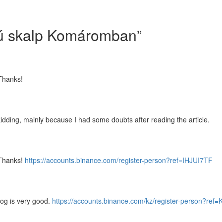
yú skalp Komáromban
”
 Thanks!
st kidding, mainly because I had some doubts after reading the article.
 Thanks!
https://accounts.binance.com/register-person?ref=IHJUI7TF
log is very good.
https://accounts.binance.com/kz/register-person?re