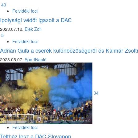
40
Felvidéki foci
Ipolysági védőt igazolt a DAC
2023.07.12.
Elek Zoli
5
Felvidéki foci
Adrián Guľa a cserék különbözőségéről és Kalmár Zsoltr
2023.05.07.
SportNapló
34
Felvidéki foci
Teltház lesz a DAC-Slovanon