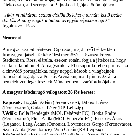
játékos van, aki szerepelt a Bajnokok Ligája elődöntőjében.
„Akár mindhárom csapat elődöntős lehet a tornán, kettő pedig
döntős. A nagy erejük a hatalmas egyéniségekben rejlik”
–
fogalmazott Rossi.
Menetrend
A magyar csapat pénteken Ciprussal, majd jövő hét kedden
Írországgal játszik felkészülési mérkőzést a Szusza Ferenc
Stadionban. Rossi elárulta, ezeken rotálni fogja a játékosait, hogy
senki se fáradjon el. A magyarok az Eb csoportkörében június 15-én
a címvédő portugálokat, négy nappal később a világbajnok
franciákat fogadják a Puskás Arénában, majd június 23-án a
németek vendégei lesznek Münchenben a zárófordulójában.
A magyar labdarúgó-válogatott 26 fős kerete:
Kapusok:
Bogdán Ádám (Ferencváros), Dibusz Dénes
(Ferencváros), Gulácsi Péter (RB Leipzig)
Védők:
Bolla Bendegúz (MOL Fehérvár FC), Botka Endre
(Ferencváros), Fiola Attila (MOL Fehérvár FC), Kecskés Ákos
(Lugano), Lang Ádám (Omonia), Lovrencsics Gergő (Ferencváros),
Szalai Attila (Fenerbahce), Willi Orbán (RB Leipzig)
Középpályások:
Cseri Tamás (Mezőkövesd Zsóry FC), Gazdag