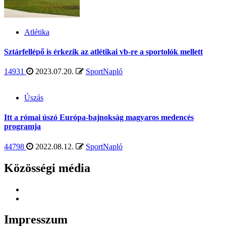
Atlétika
Sztárfellépő is érkezik az atlétikai vb-re a sportolók mellett
14931
2023.07.20.
SportNapló
Úszás
Itt a római úszó Európa-bajnokság magyaros medencés
programja
44798
2022.08.12.
SportNapló
Közösségi média
Sportnapló
a
Sportnapló
Facebookon
az
Instán
Impresszum