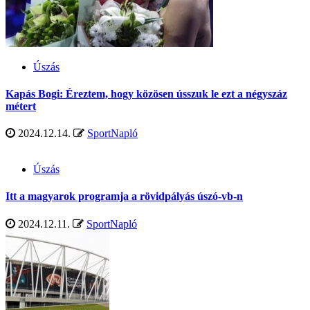
Úszás
Kapás Bogi: Éreztem, hogy közösen ússzuk le ezt a négyszáz
métert
2024.12.14.
SportNapló
Úszás
Itt a magyarok programja a rövidpályás úszó-vb-n
2024.12.11.
SportNapló