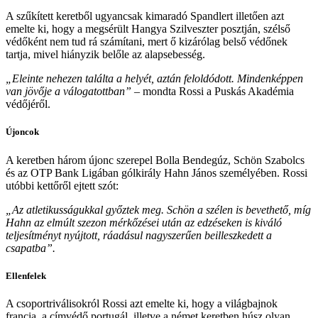
A szűkített keretből ugyancsak kimaradó Spandlert illetően azt
emelte ki, hogy a megsérült Hangya Szilveszter posztján, szélső
védőként nem tud rá számítani, mert ő kizárólag belső védőnek
tartja, mivel hiányzik belőle az alapsebesség.
„Eleinte nehezen találta a helyét, aztán feloldódott. Mindenképpen
van jövője a válogatottban”
– mondta Rossi a Puskás Akadémia
védőjéről.
Újoncok
A keretben három újonc szerepel Bolla Bendegúz, Schön Szabolcs
és az OTP Bank Ligában gólkirály Hahn János személyében. Rossi
utóbbi kettőről ejtett szót:
„Az atletikusságukkal győztek meg. Schön a szélen is bevethető, míg
Hahn az elmúlt szezon mérkőzései után az edzéseken is kiváló
teljesítményt nyújtott, ráadásul nagyszerűen beilleszkedett a
csapatba”.
Ellenfelek
A csoportriválisokról Rossi azt emelte ki, hogy a világbajnok
francia, a címvédő portugál, illetve a német keretben húsz olyan