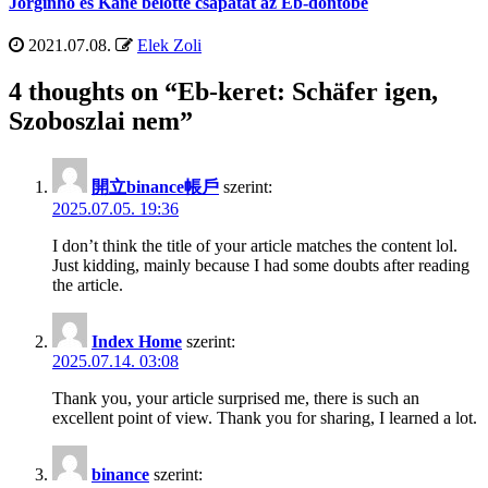
Jorginho és Kane belőtte csapatát az Eb-döntőbe
2021.07.08.
Elek Zoli
4 thoughts on “
Eb-keret: Schäfer igen,
Szoboszlai nem
”
開立binance帳戶
szerint:
2025.07.05. 19:36
I don’t think the title of your article matches the content lol.
Just kidding, mainly because I had some doubts after reading
the article.
Index Home
szerint:
2025.07.14. 03:08
Thank you, your article surprised me, there is such an
excellent point of view. Thank you for sharing, I learned a lot.
binance
szerint: