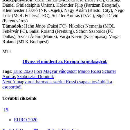
Dániel (Philadelphia Union), Holender Filip (Partizan Beograd),
Kleinheisler László (NK Osijek), Nagy Ádám (Bristol City), Nego
Loic (MOL Fehérvár FC), Schäfer András (DAC), Sigér Dávid
(Ferencváros)
Támadók:
Hahn János (Paksi FC), Nikolics Nemanja (MOL
Fehérvár FC), Sallai Roland (Freiburg), Schön Szabolcs (FC
Dallas), Szalai Ádám (Mainz), Varga Kevin (Kasimpasa), Varga
Roland (MTK Budapest)
MTI
Olvass el mindent az Európa-bajnokságról.
Tags:
Euro 2020
Foci
Magyar válogatott
Marco Rossi
Schäfer
András
Szoboszlai Dominik
Continue
Next
A magyarok harmada szerint Rossi csapata továbbjut a
csoportból
Reading
További cikkeink
15
EURO 2020