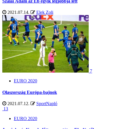
Szalai Ádám az Eb egyik legjobbja lett
2021.07.14.
Elek Zoli
7
EURO 2020
Olaszország Európa-bajnok
2021.07.12.
SportNapló
13
EURO 2020