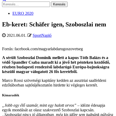
Keresés:
EURO 2020
Eb-keret: Schäfer igen, Szoboszlai nem
2021.06.01.
SportNapló
Forrás: facebook.com/magyarlabdarugoszovetseg
A sérült Szoboszlai Dominik mellett a kapus Tóth Balázs és a
védő Spandler Csaba maradt ki a jövő hét pénteken kezdődő,
részben budapesti rendezésű labdarúgó Európa-bajnokságra
készülő magyar válogatott 26 fős keretéből.
Marco Rossi szövetségi kapitány kedden az ausztriai saalfeldeni
edzőtáborban sajtótájékoztatón hirdette ki végleges keretét.
Kimaradók
„Jobb egy élő szamár, mint egy halott orvos”
– idézte édesapja
egyik mondását az olasz szakvezető Szoboszlai kapcsán.
„Szoboszlai nincs jó állapotban, még kis időre sem tudnánk pályára