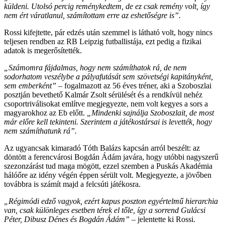
küldeni. Utolsó percig reménykedtem, de ez csak remény volt, így
nem ért váratlanul, számítottam erre az eshetőségre is”.
Rossi kifejtette, pár edzés után szemmel is látható volt, hogy nincs
teljesen rendben az RB Leipzig futballistája, ezt pedig a fizikai
adatok is megerősítették.
„Számomra fájdalmas, hogy nem számíthatok rá, de nem
sodorhatom veszélybe a pályafutását sem szövetségi kapitányként,
sem emberként”
– fogalmazott az 56 éves tréner, aki a Szoboszlai
posztján bevethető Kalmár Zsolt sérülését és a rendkívül nehéz
csoportriválisokat említve megjegyezte, nem volt kegyes a sors a
magyarokhoz az Eb előtt.
„Mindenki sajnálja Szoboszlait, de most
már előre kell tekinteni. Szerintem a játékostársai is levették, hogy
nem számíthatunk rá”.
Az ugyancsak kimaradó Tóth Balázs kapcsán arról beszélt: az
döntött a ferencvárosi Bogdán Ádám javára, hogy utóbbi nagyszerű
szezonzárást tud maga mögött, ezzel szemben a Puskás Akadémia
hálóőre az idény végén éppen sérült volt. Megjegyezte, a jövőben
továbbra is számít majd a felcsúti játékosra.
„Régimódi edző vagyok, ezért kapus poszton egyértelmű hierarchia
van, csak különleges esetben térek el tőle, így a sorrend Gulácsi
Péter, Dibusz Dénes és Bogdán Ádám”
– jelentette ki Rossi.