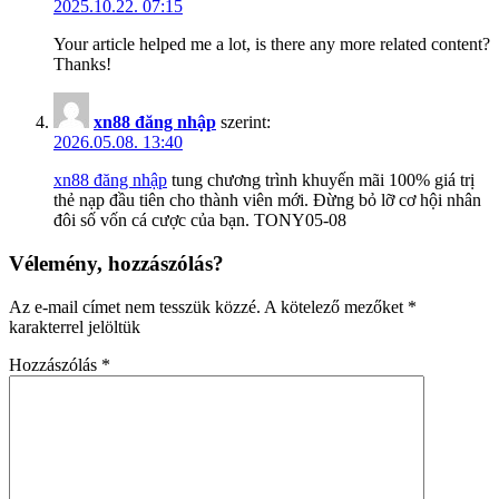
2025.10.22. 07:15
Your article helped me a lot, is there any more related content?
Thanks!
xn88 đăng nhập
szerint:
2026.05.08. 13:40
xn88 đăng nhập
tung chương trình khuyến mãi 100% giá trị
thẻ nạp đầu tiên cho thành viên mới. Đừng bỏ lỡ cơ hội nhân
đôi số vốn cá cược của bạn. TONY05-08
Vélemény, hozzászólás?
Az e-mail címet nem tesszük közzé.
A kötelező mezőket
*
karakterrel jelöltük
Hozzászólás
*