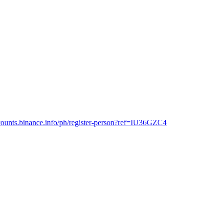
ccounts.binance.info/ph/register-person?ref=IU36GZC4