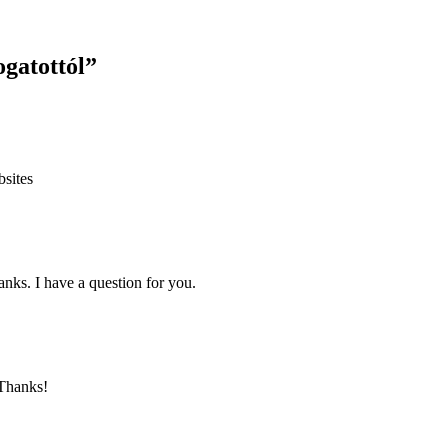
ogatottól
”
bsites
nks. I have a question for you.
 Thanks!