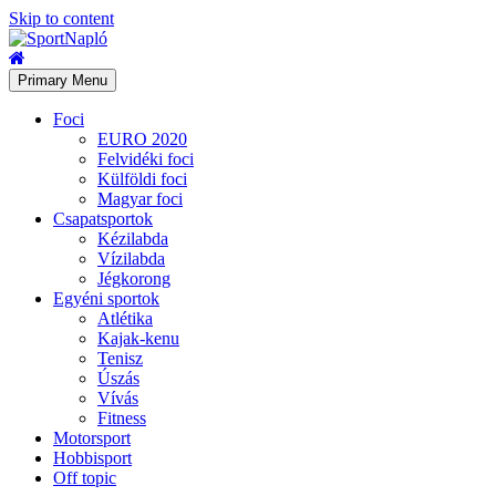
Skip to content
Primary Menu
Foci
EURO 2020
Felvidéki foci
Külföldi foci
Magyar foci
Csapatsportok
Kézilabda
Vízilabda
Jégkorong
Egyéni sportok
Atlétika
Kajak-kenu
Tenisz
Úszás
Vívás
Fitness
Motorsport
Hobbisport
Off topic