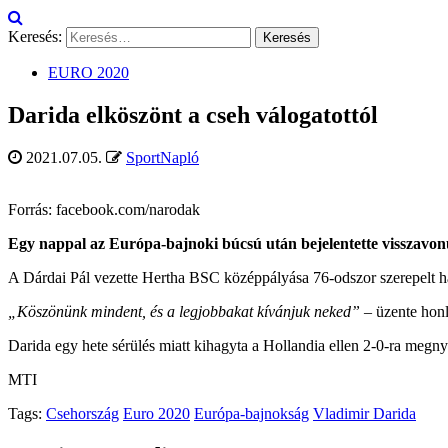
Keresés:
EURO 2020
Darida elköszönt a cseh válogatottól
2021.07.05.
SportNapló
Forrás: facebook.com/narodak
Egy nappal az Európa-bajnoki búcsú után bejelentette visszavonu
A Dárdai Pál vezette Hertha BSC középpályása 76-odszor szerepelt h
„Köszönünk mindent, és a legjobbakat kívánjuk neked”
– üzente honl
Darida egy hete sérülés miatt kihagyta a Hollandia ellen 2-0-ra megn
MTI
Tags:
Csehország
Euro 2020
Európa-bajnokság
Vladimir Darida