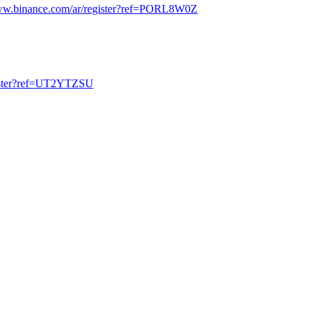
www.binance.com/ar/register?ref=PORL8W0Z
egister?ref=UT2YTZSU