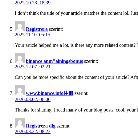
2025.10.28. 18:39
I don’t think the title of your article matches the content lol. J
Registrera
szerint:
2025.11.10. 05:15
Your article helped me a lot, is there any more related content?
binance anm"alningsbonus
szerint:
2025.12.07. 02:21
Can you be more specific about the content of your article? Aft
www.binance.info注册
szerint:
2026.03.02. 06:06
Thanks for sharing. I read many of your blog posts, cool, your 
Registrera dig
szerint:
2026.03.22. 08:23