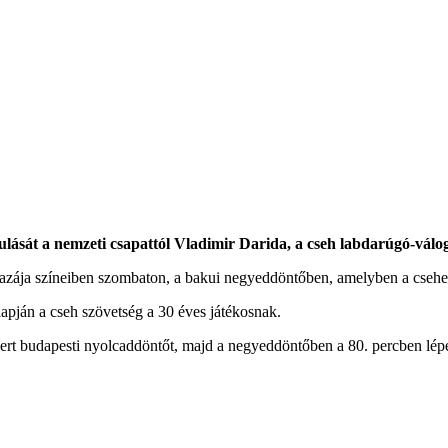
lását a nemzeti csapattól Vladimir Darida, a cseh labdarúgó-válog
azája színeiben szombaton, a bakui negyeddöntőben, amelyben a csehek
apján a cseh szövetség a 30 éves játékosnak.
yert budapesti nyolcaddöntőt, majd a negyeddöntőben a 80. percben lépe