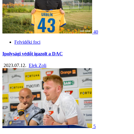
40
Felvidéki foci
Ipolysági védőt igazolt a DAC
2023.07.12.
Elek Zoli
5