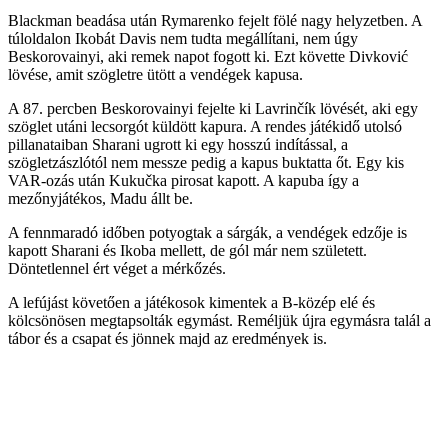
Blackman beadása után Rymarenko fejelt fölé nagy helyzetben. A
túloldalon Ikobát Davis nem tudta megállítani, nem úgy
Beskorovainyi, aki remek napot fogott ki. Ezt követte Divković
lövése, amit szögletre ütött a vendégek kapusa.
A 87. percben Beskorovainyi fejelte ki Lavrinčík lövését, aki egy
szöglet utáni lecsorgót küldött kapura. A rendes játékidő utolsó
pillanataiban Sharani ugrott ki egy hosszú indítással, a
szögletzászlótól nem messze pedig a kapus buktatta őt. Egy kis
VAR-ozás után Kukučka pirosat kapott. A kapuba így a
mezőnyjátékos, Madu állt be.
A fennmaradó időben potyogtak a sárgák, a vendégek edzője is
kapott Sharani és Ikoba mellett, de gól már nem született.
Döntetlennel ért véget a mérkőzés.
A lefújást követően a játékosok kimentek a B-közép elé és
kölcsönösen megtapsolták egymást. Reméljük újra egymásra talál a
tábor és a csapat és jönnek majd az eredmények is.