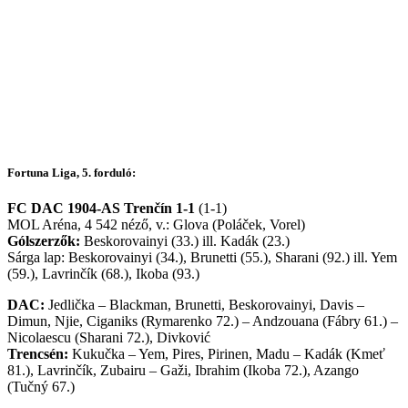
Fortuna Liga, 5. forduló:
FC DAC 1904-AS Trenčín 1-1
(1-1)
MOL Aréna, 4 542 néző, v.: Glova (Poláček, Vorel)
Gólszerzők:
Beskorovainyi (33.) ill. Kadák (23.)
Sárga lap: Beskorovainyi (34.), Brunetti (55.), Sharani (92.) ill. Yem
(59.), Lavrinčík (68.), Ikoba (93.)
DAC:
Jedlička – Blackman, Brunetti, Beskorovainyi, Davis –
Dimun, Njie, Ciganiks (Rymarenko 72.) – Andzouana (Fábry 61.) –
Nicolaescu (Sharani 72.), Divković
Trencsén:
Kukučka – Yem, Pires, Pirinen, Madu – Kadák (Kmeť
81.), Lavrinčík, Zubairu – Gaži, Ibrahim (Ikoba 72.), Azango
(Tučný 67.)