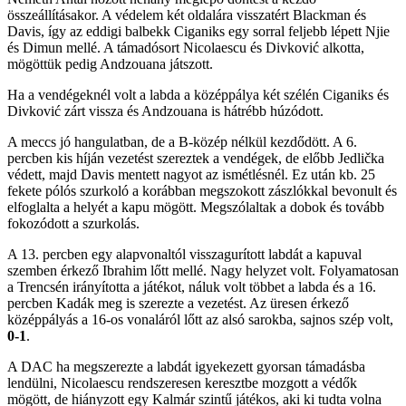
összeállításakor. A védelem két oldalára visszatért Blackman és
Davis, így az eddigi balbekk Ciganiks egy sorral feljebb lépett Njie
és Dimun mellé. A támadósort Nicolaescu és Divković alkotta,
mögöttük pedig Andzouana játszott.
Ha a vendégeknél volt a labda a középpálya két szélén Ciganiks és
Divković zárt vissza és Andzouana is hátrébb húzódott.
A meccs jó hangulatban, de a B-közép nélkül kezdődött. A 6.
percben kis híján vezetést szereztek a vendégek, de előbb Jedlička
védett, majd Davis mentett nagyot az ismétlésnél. Ez után kb. 25
fekete pólós szurkoló a korábban megszokott zászlókkal bevonult és
elfoglalta a helyét a kapu mögött. Megszólaltak a dobok és tovább
fokozódott a szurkolás.
A 13. percben egy alapvonaltól visszagurított labdát a kapuval
szemben érkező Ibrahim lőtt mellé. Nagy helyzet volt. Folyamatosan
a Trencsén irányította a játékot, náluk volt többet a labda és a 16.
percben Kadák meg is szerezte a vezetést. Az üresen érkező
középpályás a 16-os vonaláról lőtt az alsó sarokba, sajnos szép volt,
0-1
.
A DAC ha megszerezte a labdát igyekezett gyorsan támadásba
lendülni, Nicolaescu rendszeresen keresztbe mozgott a védők
mögött, de hiányzott egy Kalmár szintű játékos, aki ki tudta volna