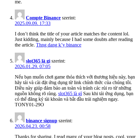
me.
Compte Binance
szerint:
2025.09.09. 17:33
I don’t think the title of your article matches the content lol.
Just kidding, mainly because I had some doubts after reading
the article.
Thng dang k’y binance
slot365 là gì
szerint:
2026.01.29. 07:05
Nếu bạn muốn chơi game thỏa thích với thương hiệu này, bạn
hãy tải và cài đặt ứng dụng từ link chính thức của chúng tôi.
Điều này giúp đảm bảo an toàn và tránh các rủi ro từ những
nguồn không rõ ràng.
slot365 là gì
Sau khi tải ứng dụng, bạn
có thể đăng ký tài khoản và bắt đầu trải nghiệm ngay.
TONY01-29O
binance signup
szerint:
2026.04.23. 00:58
Thanks for sharing. I read many of your blog posts, cool, your