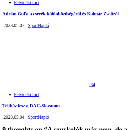
Felvidéki foci
Adrián Guľa a cserék különbözőségéről és Kalmár Zsoltról
2023.05.07.
SportNapló
34
Felvidéki foci
Teltház lesz a DAC-Slovanon
2023.05.04.
SportNapló
9 thoughts on “
A szurkolók már nem, de a