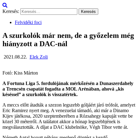
Keresés:
Felvidéki foci
A szurkolók már nem, de a győzelem még
hiányzott a DAC-nál
2021.08.22.
Elek Zoli
Fotó: Kiss Márton
A Fortuna Liga 5. fordulójának mérkőzésén a Dunaszerdahely
a Trencsén csapatát fogadta a MOL Arénában, ahová „kis
késéssel” a szurkolók is visszatértek.
A meccs előtt átadták a szezon legszebb góljáért járó trófeát, amelyet
Eric Ramirez nyert meg. A venezuelai támadó, aki már a Dinamo
Kijev játékosa, 2020 szeptemberében a Rózsahegy kapuját vette be
közel 30 méterről. A találatot akkor a hónap legszebbjének is
megválasztották. A díjat a DAC klubelnöke, Végh Tibor vette át.
Németh Antal hozott néhány meglepő döntést a kezdő