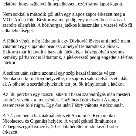
lelátóra, hogy szüleivel ünnepelhessen, ezért sárga lapot kapott.
Nem sokkal a második gól után egy alapos zápor érkezett meg a
MOL Aréna fölé, Beskorovainyi pedig egy mesteri becsúszással
szerelte ellenfelét. A hórihorgas játékos kihasználta a vizessé váló fű
adta lehetőséget.
A félidő végén még láthattunk egy Divković lövést ami mellé ment,
valamint egy Ciganiks beadást, amelyről lemaradtak a társak.
Ekkorra már feljavult a hazaiak játéka is, a középpályán számos
kemény párharcot is láthattunk, a játékvezető pedig engedte a férfias
játékot.
A szünet után szinte azonnal egy szép hazai támadás végén
Nicolaescu került lövőhelyzetbe, de sajnos csak a felső lécet találta
el. A pihenő a szerdahelyieknek tett jót, ők irányították a játékot.
Az 58. percben egy rosszul sikerült hazai szabadrúgás után mesteri
kontrát vezettek a trencséniek. Gaži beadását viszont Azango
szerencsére fölé rúgta. Egy óra után Fábry váltotta Andzouanát.
A 72. percben a hazaiaknál érkezett Sharani és Rymarenko
Nicolaescu és Ciganiks helyére. A vendégeknél Ibrahimot a
Zalaegerszegről ismerős, 50-es lábmérettel rendelkező Ikoba
érkezett