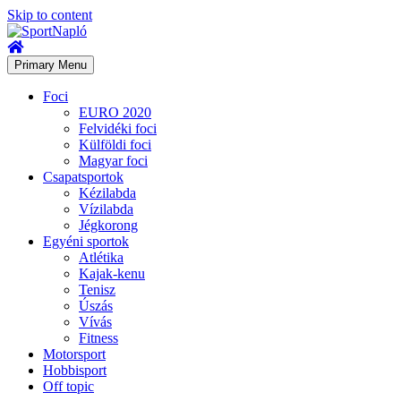
Skip to content
Primary Menu
Foci
EURO 2020
Felvidéki foci
Külföldi foci
Magyar foci
Csapatsportok
Kézilabda
Vízilabda
Jégkorong
Egyéni sportok
Atlétika
Kajak-kenu
Tenisz
Úszás
Vívás
Fitness
Motorsport
Hobbisport
Off topic