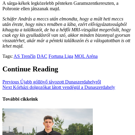
A sárga-kékek legközelebb pénteken Garamszentkereszten, a
Pohronie ellen játszanak majd.
Schäfer András a meccs után elmondta, hogy a múlt heti meccs
után érezte, hogy nincs rendben a lába, ezért elővigyázatosságból
kihagyta a találkozót, de ha a hétfői MRI-vizsgálat megerősíti, hogy
csak egy kis gyulladásról van szó, akkor minden bizonnyal gyorsan
visszatérhet, akár már a pénteki találkozón és a válogatottban is ott
lehet majd.
Tags:
AS Trenčín
DAC
Fortuna Liga
MOL Aréna
Continue Reading
Previous
Újabb góllövő távozott Dunaszerdahelyről
Next
Kórházi dolgozókat látott vendégül a Dunaszerdahely
További cikkeink