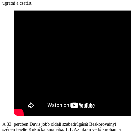
ugratni a csatárt.
A 33. percben Davis jobb oldali szabadrúgását Beskorovainyi
szépen fejelte Kukučka kapujába,
1-1
. Az ukrán védő kirohant a