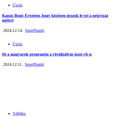
Úszás
Kapás Bogi: Éreztem, hogy közösen ússzuk le ezt a négyszáz
métert
2024.12.14.
SportNapló
Úszás
Itt a magyarok programja a rövidpályás úszó-vb-n
2024.12.11.
SportNapló
Atlétika