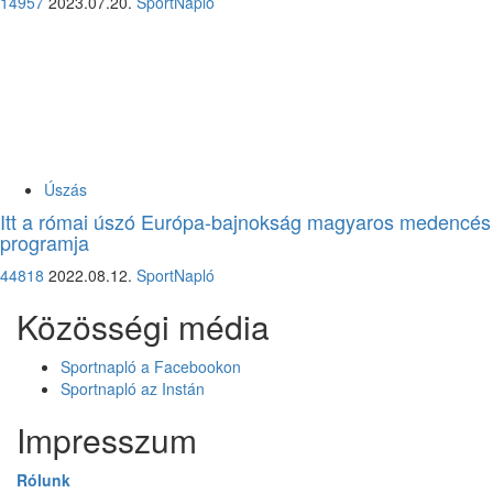
14957
2023.07.20.
SportNapló
Úszás
Itt a római úszó Európa-bajnokság magyaros medencés
programja
44818
2022.08.12.
SportNapló
Közösségi média
Sportnapló a Facebookon
Sportnapló az Instán
Impresszum
Rólunk