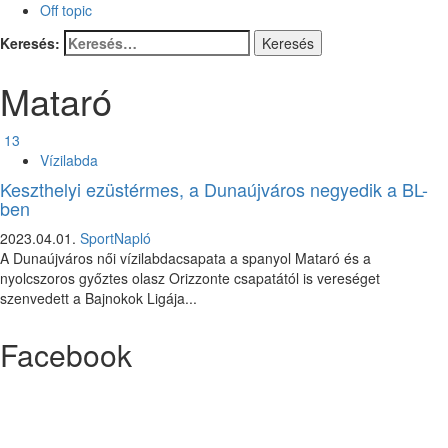
Off topic
Keresés:
Mataró
13
Vízilabda
Keszthelyi ezüstérmes, a Dunaújváros negyedik a BL-
ben
2023.04.01.
SportNapló
A Dunaújváros női vízilabdacsapata a spanyol Mataró és a
nyolcszoros győztes olasz Orizzonte csapatától is vereséget
szenvedett a Bajnokok Ligája...
Facebook