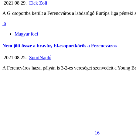
2021.08.29.
Elek Zoli
A G-csoportba került a Ferencváros a labdarúgó Európa-liga pénteki 
6
Magyar foci
Nem jött össze a bravúr, El-csoportkörös a Ferencváros
2021.08.25.
SportNapló
A Ferencváros hazai pályán is 3-2-es vereséget szenvedett a Young Boys
16