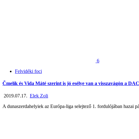
6
Felvidéki foci
Čmelík és Vida Máté szerint is jó esélye van a visszavágón a DA
2019.07.17.
Elek Zoli
A dunaszerdahelyiek az Európa-liga selejtező 1. fordulójában hazai pály