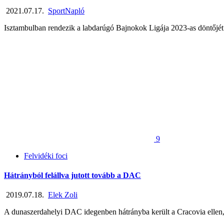
2021.07.17.
SportNapló
Isztambulban rendezik a labdarúgó Bajnokok Ligája 2023-as döntőjét.
9
Felvidéki foci
Hátrányból felállva jutott tovább a DAC
2019.07.18.
Elek Zoli
A dunaszerdahelyi DAC idegenben hátrányba került a Cracovia ellen, ma