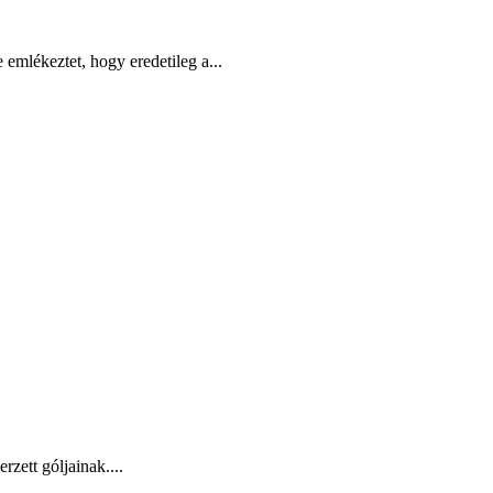
mlékeztet, hogy eredetileg a...
zett góljainak....