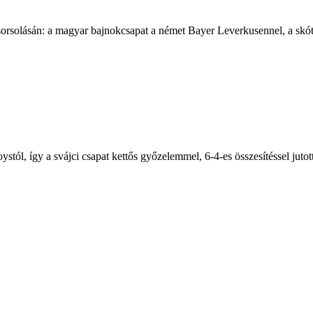
sorsolásán: a magyar bajnokcsapat a német Bayer Leverkusennel, a skót
tól, így a svájci csapat kettős győzelemmel, 6-4-es összesítéssel jutott