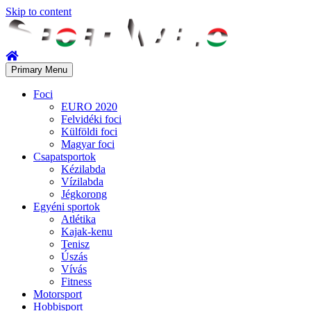
Skip to content
Primary Menu
Foci
EURO 2020
Felvidéki foci
Külföldi foci
Magyar foci
Csapatsportok
Kézilabda
Vízilabda
Jégkorong
Egyéni sportok
Atlétika
Kajak-kenu
Tenisz
Úszás
Vívás
Fitness
Motorsport
Hobbisport