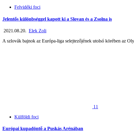
Felvidéki foci
Jelentős különbséggel kapott ki a Slovan és a Zsolna is
2021.08.20.
Elek Zoli
A szlovák bajnok az Európa-liga selejtezőjének utolsó körében az Oly
11
Külföldi foci
Európai kupadöntő a Puskás Arénában