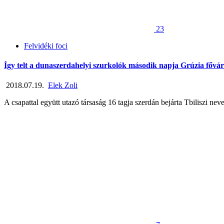
23
Felvidéki foci
Így telt a dunaszerdahelyi szurkolók második napja Grúzia fővá
2018.07.19.
Elek Zoli
A csapattal együtt utazó társaság 16 tagja szerdán bejárta Tbiliszi ne