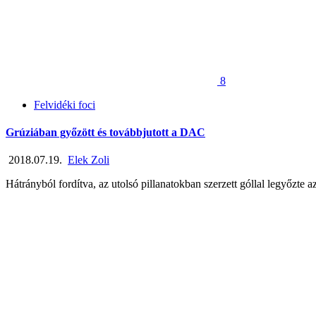
8
Felvidéki foci
Grúziában győzött és továbbjutott a DAC
2018.07.19.
Elek Zoli
Hátrányból fordítva, az utolsó pillanatokban szerzett góllal legyőzt