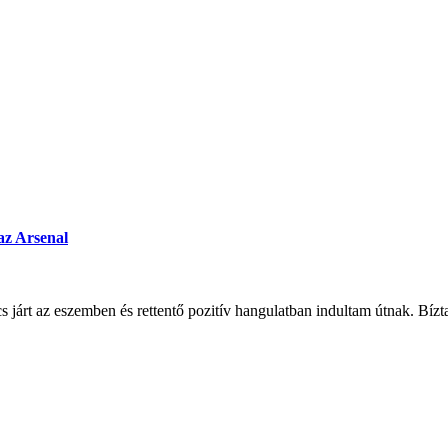
 az Arsenal
cs járt az eszemben és rettentő pozitív hangulatban indultam útnak. Bízt