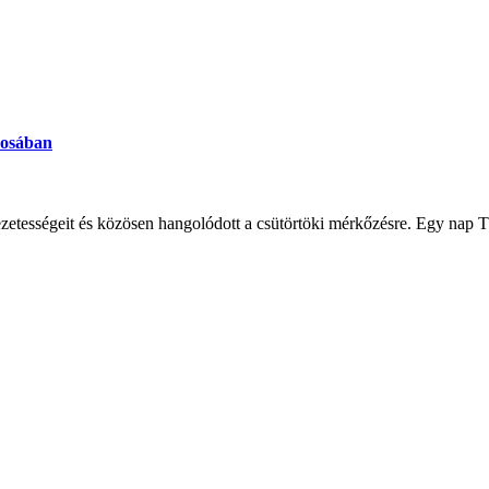
rosában
vezetességeit és közösen hangolódott a csütörtöki mérkőzésre. Egy nap Tb