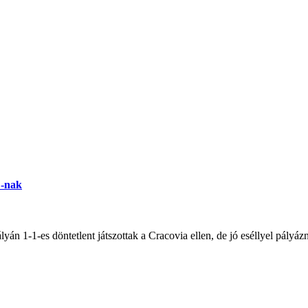
C-nak
án 1-1-es döntetlent játszottak a Cracovia ellen, de jó eséllyel pályázn