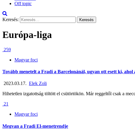
Off topic
Keresés:
Európa-liga
259
Magyar foci
Tovább menetelt a Fradi a Barcelonánál, ugyan ott esett ki, ahol
2023.03.17.
Elek Zoli
Hihetetlen izgatottság töltött el csütörtökön. Már reggeltől csak a mec
21
Magyar foci
Megvan a Fradi El-menetrendje