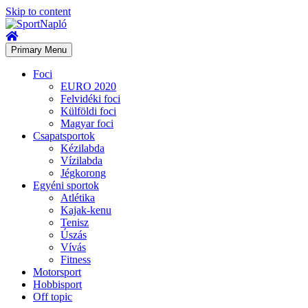
Skip to content
Primary Menu
Foci
EURO 2020
Felvidéki foci
Külföldi foci
Magyar foci
Csapatsportok
Kézilabda
Vízilabda
Jégkorong
Egyéni sportok
Atlétika
Kajak-kenu
Tenisz
Úszás
Vívás
Fitness
Motorsport
Hobbisport
Off topic