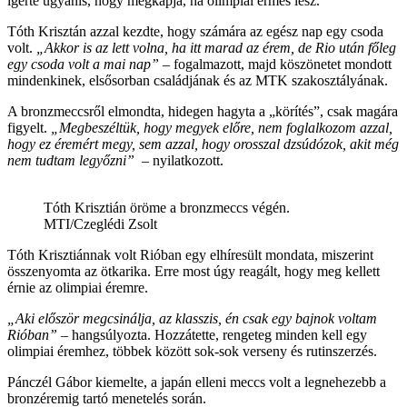
ígérte ugyanis, hogy megkapja, ha olimpiai érmes lesz.
Tóth Krisztán azzal kezdte, hogy számára az egész nap egy csoda
volt.
„Akkor is az lett volna, ha itt marad az érem, de Rio után főleg
egy csoda volt a mai nap”
– fogalmazott, majd köszönetet mondott
mindenkinek, elsősorban családjának és az MTK szakosztályának.
A bronzmeccsről elmondta, hidegen hagyta a „körítés”, csak magára
figyelt.
„Megbeszéltük, hogy megyek előre, nem foglalkozom azzal,
hogy ez éremért megy, sem azzal, hogy orosszal dzsúdózok, akit még
nem tudtam legyőzni”
– nyilatkozott.
Tóth Krisztián öröme a bronzmeccs végén.
MTI/Czeglédi Zsolt
Tóth Krisztiánnak volt Rióban egy elhíresült mondata, miszerint
összenyomta az ötkarika. Erre most úgy reagált, hogy meg kellett
érnie az olimpiai éremre.
„Aki először megcsinálja, az klasszis, én csak egy bajnok voltam
Rióban”
– hangsúlyozta. Hozzátette, rengeteg minden kell egy
olimpiai éremhez, többek között sok-sok verseny és rutinszerzés.
Pánczél Gábor kiemelte, a japán elleni meccs volt a legnehezebb a
bronzéremig tartó menetelés során.