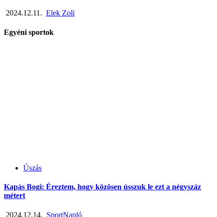
2024.12.11.
Elek Zoli
Egyéni sportok
Úszás
Kapás Bogi: Éreztem, hogy közösen ússzuk le ezt a négyszáz
métert
2024.12.14.
SportNapló