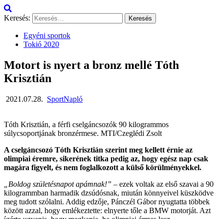
Keresés:
Egyéni sportok
Tokió 2020
Motort is nyert a bronz mellé Tóth
Krisztián
2021.07.28.
SportNapló
Tóth Krisztián, a férfi cselgáncsozók 90 kilogrammos
súlycsoportjának bronzérmese. MTI/Czeglédi Zsolt
A cselgáncsozó Tóth Krisztián szerint meg kellett érnie az
olimpiai éremre, sikerének titka pedig az, hogy egész nap csak
magára figyelt, és nem foglalkozott a külső körülményekkel.
„Boldog születésnapot apámnak!”
– ezek voltak az első szavai a 90
kilogrammban harmadik dzsúdósnak, miután könnyeivel küszködve
meg tudott szólalni. Addig edzője, Pánczél Gábor nyugtatta többek
között azzal, hogy emlékeztette: elnyerte tőle a BMW motorját. Azt