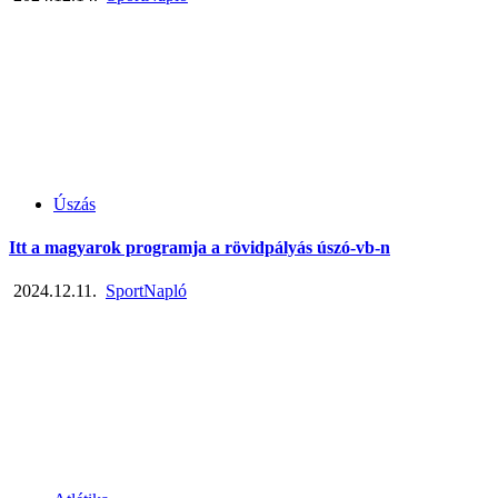
Úszás
Itt a magyarok programja a rövidpályás úszó-vb-n
2024.12.11.
SportNapló