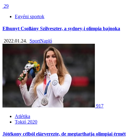
29
Egyéni sportok
Elhunyt Csollány Szilveszter, a sydney-i olimpia bajnoka
2022.01.24.
SportNapló
917
Atlétika
Tokió 2020
Jótékony célból elárverezte, de megtarthatja olimpiai érmét