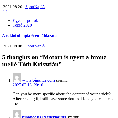
2021.08.20.
SportNapló
14
Egyéni sportok
Tokió 2020
A tokiói olimpia éremtáblázata
2021.08.08.
SportNapló
5 thoughts on “
Motort is nyert a bronz
mellé Tóth Krisztián
”
www.binance.com
szerint:
2025.03.13. 20:10
Can you be more specific about the content of your article?
After reading it, I still have some doubts. Hope you can help
me.
binance us Регистрация
szerint: