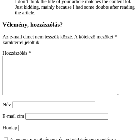
I don’t think the title of your article matches the content lol.
Just kidding, mainly because I had some doubts after reading
the article.
Vélemény, hozzászólás?
Az e-mail címet nem tesszük közzé.
A kötelező mezőket
*
karakterrel jelöltük
Hozzászólás
*
Név
E-mail cím
Honlap
A nevem, e-mail címem, és weboldalcímem mentése a