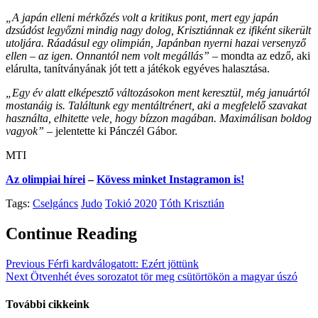
„A japán elleni mérkőzés volt a kritikus pont, mert egy japán
dzsúdóst legyőzni mindig nagy dolog, Krisztiánnak ez ifiként sikerült
utoljára. Ráadásul egy olimpián, Japánban nyerni hazai versenyző
ellen – az igen. Onnantól nem volt megállás”
– mondta az edző, aki
elárulta, tanítványának jót tett a játékok egyéves halasztása.
„Egy év alatt elképesztő változásokon ment keresztül, még januártól
mostanáig is. Találtunk egy mentáltrénert, aki a megfelelő szavakat
használta, elhitette vele, hogy bízzon magában. Maximálisan boldog
vagyok”
– jelentette ki Pánczél Gábor.
MTI
Az olimpiai hírei
–
Kövess minket Instagramon is!
Tags:
Cselgáncs
Judo
Tokió 2020
Tóth Krisztián
Continue Reading
Previous
Férfi kardválogatott: Ezért jöttünk
Next
Ötvenhét éves sorozatot tör meg csütörtökön a magyar úszó
További cikkeink