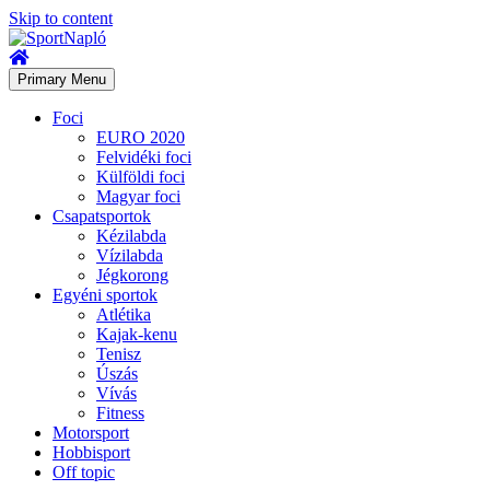
Skip to content
Primary Menu
Foci
EURO 2020
Felvidéki foci
Külföldi foci
Magyar foci
Csapatsportok
Kézilabda
Vízilabda
Jégkorong
Egyéni sportok
Atlétika
Kajak-kenu
Tenisz
Úszás
Vívás
Fitness
Motorsport
Hobbisport
Off topic