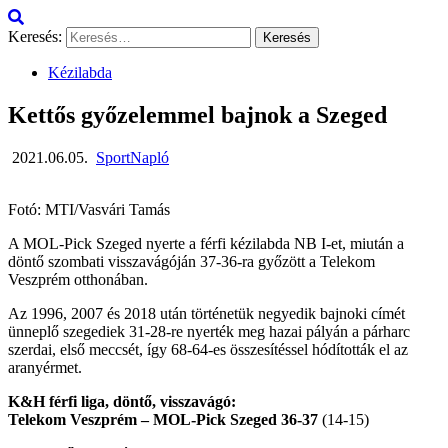
Keresés:
Kézilabda
Kettős győzelemmel bajnok a Szeged
2021.06.05.
SportNapló
Fotó: MTI/Vasvári Tamás
A MOL-Pick Szeged nyerte a férfi kézilabda NB I-et, miután a
döntő szombati visszavágóján 37-36-ra győzött a Telekom
Veszprém otthonában.
Az 1996, 2007 és 2018 után történetük negyedik bajnoki címét
ünneplő szegediek 31-28-re nyerték meg hazai pályán a párharc
szerdai, első meccsét, így 68-64-es összesítéssel hódították el az
aranyérmet.
K&H férfi liga, döntő, visszavágó:
Telekom Veszprém – MOL-Pick Szeged 36-37
(14-15)