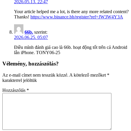
2026.05.13. 22:47
Your article helped me a lot, is there any more related content?
Thanks!
https://www.binance.bh/register?ref=JW3W4Y3A
66b.
szerint:
2026.06.25. 05:07
Điều mình đánh giá cao là 66b. hoạt động tốt trên cả Android
lẫn iPhone. TONY06-25
Vélemény, hozzászólás?
Az e-mail címet nem tesszük közzé.
A kötelező mezőket
*
karakterrel jelöltük
Hozzászólás
*