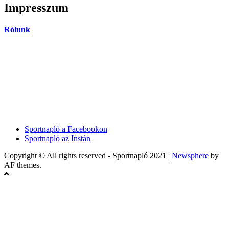
Impresszum
Rólunk
Sportnapló a Facebookon
Sportnapló az Instán
Copyright © All rights reserved - Sportnapló 2021
|
Newsphere
by
AF themes.