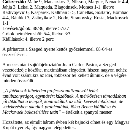
Gólszerzők:
Mahé 9, Manaszkov 7, Nilsson, Marguc, Nenadic 4-4,
Jahja 3, Lékai 2, Maqueda, Blagotinsek, Moraes 1-1, illetve
Radivojevic 6, Kasparek, Källman 5-5, Canellas, Sostaric, Bombac
4-4, Bánhidi 3, Zsitnyikov 2, Bodó, Stranovsky, Rosta, Mackovsek
1-1
Lövések/gólok: 48/36, illetve 57/37
Gólok hétméteresből: 5/4, illetve 3/3
Kiállítások: 4, illetve 2 perc
A párharcot a Szeged nyerte kettős győzelemmel, 68-64-es
összesítéssel.
A meccs utáni sajtótájékoztatón Juan Carlos Pastor, a Szeged
vezetőedzője közölte, maximálisan elégedett, hiszen nagyon nehéz
évad volt számukra az idei, többször fel kellett állniuk, de a végére
minden összeállt.
„A játékosok hihetetlen professzionalizmusról tettek
tanúbizonyságot, egymásért küzdöttek. A mérkőzésen támadásban
jól diktáltuk a tempót, kontrolláltuk az időt, keveset hibáztunk, de
védekezésben akadtak problémáink, főleg Bence kiállítása és
Mackovsek bokasérülése után”
– értékelt a spanyol mester.
Hozzátette, az elmúlt három évben két bajnoki címet és egy Magyar
Kupát nyertek, így nagyon elégedettek.