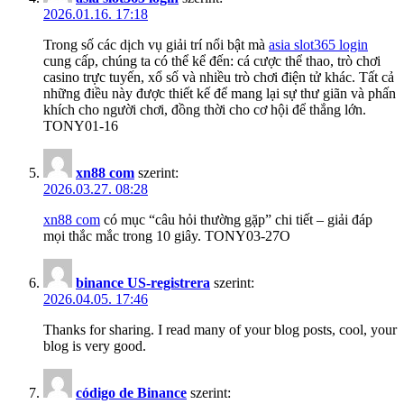
2026.01.16. 17:18
Trong số các dịch vụ giải trí nổi bật mà
asia slot365 login
cung cấp, chúng ta có thể kể đến: cá cược thể thao, trò chơi
casino trực tuyến, xổ số và nhiều trò chơi điện tử khác. Tất cả
những điều này được thiết kế để mang lại sự thư giãn và phấn
khích cho người chơi, đồng thời cho cơ hội để thắng lớn.
TONY01-16
xn88 com
szerint:
2026.03.27. 08:28
xn88 com
có mục “câu hỏi thường gặp” chi tiết – giải đáp
mọi thắc mắc trong 10 giây. TONY03-27O
binance US-registrera
szerint:
2026.04.05. 17:46
Thanks for sharing. I read many of your blog posts, cool, your
blog is very good.
código de Binance
szerint: