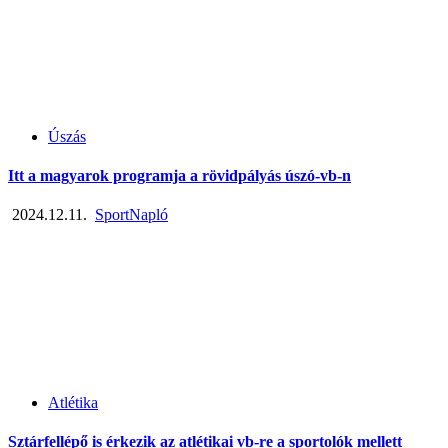
Úszás
Itt a magyarok programja a rövidpályás úszó-vb-n
2024.12.11.
SportNapló
Atlétika
Sztárfellépő is érkezik az atlétikai vb-re a sportolók mellett