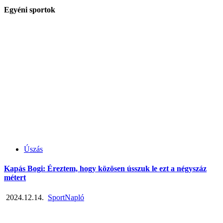
Egyéni sportok
Úszás
Kapás Bogi: Éreztem, hogy közösen ússzuk le ezt a négyszáz
métert
2024.12.14.
SportNapló