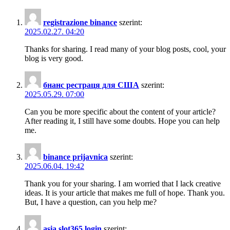
registrazione binance
szerint:
2025.02.27. 04:20
Thanks for sharing. I read many of your blog posts, cool, your
blog is very good.
бнанс рестраця для США
szerint:
2025.05.29. 07:00
Can you be more specific about the content of your article?
After reading it, I still have some doubts. Hope you can help
me.
binance prijavnica
szerint:
2025.06.04. 19:42
Thank you for your sharing. I am worried that I lack creative
ideas. It is your article that makes me full of hope. Thank you.
But, I have a question, can you help me?
asia slot365 login
szerint: