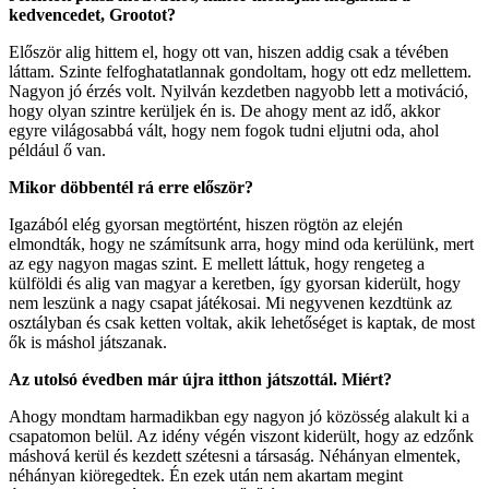
kedvencedet, Grootot?
Először alig hittem el, hogy ott van, hiszen addig csak a tévében
láttam. Szinte felfoghatatlannak gondoltam, hogy ott edz mellettem.
Nagyon jó érzés volt. Nyilván kezdetben nagyobb lett a motiváció,
hogy olyan szintre kerüljek én is. De ahogy ment az idő, akkor
egyre világosabbá vált, hogy nem fogok tudni eljutni oda, ahol
például ő van.
Mikor döbbentél rá erre először?
Igazából elég gyorsan megtörtént, hiszen rögtön az elején
elmondták, hogy ne számítsunk arra, hogy mind oda kerülünk, mert
az egy nagyon magas szint. E mellett láttuk, hogy rengeteg a
külföldi és alig van magyar a keretben, így gyorsan kiderült, hogy
nem leszünk a nagy csapat játékosai. Mi negyvenen kezdtünk az
osztályban és csak ketten voltak, akik lehetőséget is kaptak, de most
ők is máshol játszanak.
Az utolsó évedben már újra itthon játszottál. Miért?
Ahogy mondtam harmadikban egy nagyon jó közösség alakult ki a
csapatomon belül. Az idény végén viszont kiderült, hogy az edzőnk
máshová kerül és kezdett szétesni a társaság. Néhányan elmentek,
néhányan kiöregedtek. Én ezek után nem akartam megint