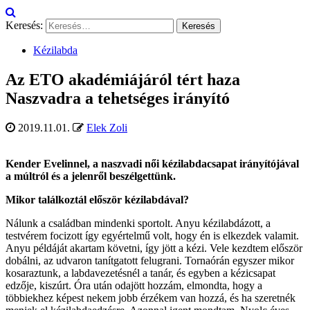
Keresés:
Kézilabda
Az ETO akadémiájáról tért haza
Naszvadra a tehetséges irányító
2019.11.01.
Elek Zoli
Kender Evelinnel, a naszvadi női kézilabdacsapat irányítójával
a múltról és a jelenről beszélgettünk.
Mikor találkoztál először kézilabdával?
Nálunk a családban mindenki sportolt. Anyu kézilabdázott, a
testvérem focizott így egyértelmű volt, hogy én is elkezdek valamit.
Anyu példáját akartam követni, így jött a kézi. Vele kezdtem először
dobálni, az udvaron tanítgatott felugrani. Tornaórán egyszer mikor
kosaraztunk, a labdavezetésnél a tanár, és egyben a kézicsapat
edzője, kiszúrt. Óra után odajött hozzám, elmondta, hogy a
többiekhez képest nekem jobb érzékem van hozzá, és ha szeretnék