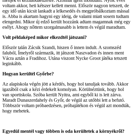
menjek el kézilabdaedzésre. Azonnal igent mondtam. Nyolc éves
voltam akkor, heti kétszer kellett menni. Először nagyon tetszett, de
egy idő után kicsit lankadt a lelkesedés és megpróbálkoztam mással
is. Abba is akartam hagyni egy ideig, de valami miatt sosem tudtam
elengedni. Mikor új edző került hozzánk adtam magamnak még egy
esélyt. Ahogy nőttem szorgalmasabb is lettem és végül maradtam.
Volt példaképed mikor elkezdtél játszani?
Először talán Zácsik Szandi, hiszen ő innen indult. A szomszéd
faluból, Ímelyről származik, itt játszott Naszvadon és innen ment
Vácra aztán a Fradihoz. Utána viszont Nycke Groot játéka tetszett
leginkább.
Hogyan kerültél Győrbe?
Az alapiskola végén jött a kérdés, hogy hol tanuljak tovább. Akkor
igazából csak a kézi érdekelt komolyan. Körülnéztünk, hogy hol
van sportiskola. Szóba került Nyitra, ami egyből ki is lett zárva.
Maradt Dunaszerdahely és Győr, de végül az utóbbi lett a befutó.
Többször voltam próbaedzésen, próbajátékon és végül azt mondták,
hogy mehetek.
Egyedül mentél vagy többen is oda kerültetek a környékről?