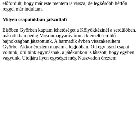
előfordult, hogy már este mentem is vissza, de legkésőbb hétfőn
reggel már indultam.
Milyen csapatokban játszottál?
Elsőben Győrben kaptam lehetőséget a Kölyökkézinél a serdülőben,
másodikban pedig Mosonmagyaróváron a kiemelt serdülő
bajnokságban játszottunk. A harmadik évben visszakerültem
Győrbe. Akkor éreztem magam a legjobban. Ott egy igazi csapat
voltunk, örültünk egymásnak, a játékunkon is látszott, hogy egyben
vagyunk. Utoljára ilyen egységet még Naszvadon éreztem.