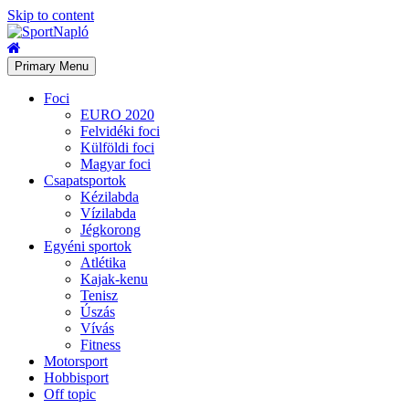
Skip to content
Primary Menu
Foci
EURO 2020
Felvidéki foci
Külföldi foci
Magyar foci
Csapatsportok
Kézilabda
Vízilabda
Jégkorong
Egyéni sportok
Atlétika
Kajak-kenu
Tenisz
Úszás
Vívás
Fitness
Motorsport
Hobbisport
Off topic