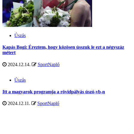
Úszás
Kapás Bogi: Éreztem, hogy közösen ússzuk le ezt a négyszáz
métert
2024.12.14.
SportNapló
Úszás
Itt a magyarok programja a rövidpályás úszó-vb-n
2024.12.11.
SportNapló