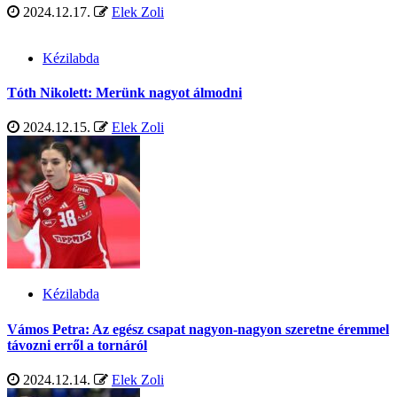
2024.12.17.
Elek Zoli
Kézilabda
Tóth Nikolett: Merünk nagyot álmodni
2024.12.15.
Elek Zoli
Kézilabda
Vámos Petra: Az egész csapat nagyon-nagyon szeretne éremmel
távozni erről a tornáról
2024.12.14.
Elek Zoli