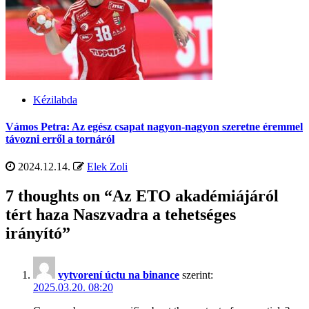
Kézilabda
Vámos Petra: Az egész csapat nagyon-nagyon szeretne éremmel
távozni erről a tornáról
2024.12.14.
Elek Zoli
7 thoughts on “
Az ETO akadémiájáról
tért haza Naszvadra a tehetséges
irányító
”
vytvorení úctu na binance
szerint:
2025.03.20. 08:20