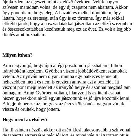
újrakezdeni az egészet, mint az előző években. Velük nagyon
szívesen maradtam volna, de egy új csapatot nem akartam. Akkor
úgy gondoltam, hogy elég. A hazatérés mellett döntöttem, úgy
láttam, hogy az érettségi után úgy is ez történne. Így már sokkal
előrébb járok, hogy a naszvadaiakkal játszottam az előző szezonban
és összeszokottabban kezdhettük meg ezt az évet. Ez volt a legjobb
döntés amit hozhattam.
Milyen itthon?
Ami nagyon jó, hogy újra a régi posztomon játszhattam. Itthon
irányítóként kezdtem, Győrben viszont jobbátlövőként számoltak
velem. Az nyilván nem olyan, mintha egy balkezes lenne ott,
nehezebben ment és nem is éreztem annyira azt a pozíciót. Itt
viszont pont megüresedett az irányító helye és azonnal megtaláltam
önmagam. Amíg Győrben voltam, hiányzott is az itteni csapat,
hiszen gyerekkorunktól együtt játszottunk és jó újra közöttük lenni.
A legjobb persze az, hogy ez az érzés kölcsönös, nagyon vártak
vissza és örültek, hogy jöttem.
Hogy ment az első év?
Ha ifi szinten nézzük akkor ott azért kicsit alacsonyabb a színvonal,
de tapasztalatszerzésre még jól jött, és mivel végig játszottam ott is,