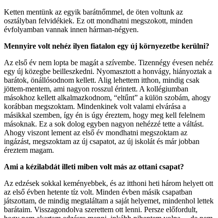
Ketten mentünk az egyik barátnőmmel, de öten voltunk az
osztályban felvidékiek. Ez ott mondhatni megszokott, minden
évfolyamban vannak innen hárman-négyen.
Mennyire volt nehéz ilyen fiatalon egy új környezetbe kerülni?
Az első év nem lopta be magát a szívembe. Tizennégy évesen nehéz
egy új közegbe beilleszkedni. Nyomasztott a honvágy, hiányoztak a
barátok, önállósodnom kellett. Alig lehettem itthon, mindig csak
jöttem-mentem, ami nagyon rosszul érintett. A kollégiumban
másokhoz kellett alkalmazkodnom, “eltűnt” a külön szobám, ahogy
korábban megszoktam. Mindenkinek volt valami elvárása a
másikkal szemben, így én is úgy éreztem, hogy meg kell felelnem
másoknak. Ez a sok dolog egyben nagyon nehézzé tette a váltást.
Ahogy viszont lement az első év mondhatni megszoktam az
ingázást, megszoktam az új csapatot, az új iskolát és már jobban
éreztem magam.
Ami a kézilabdát illeti miben volt más az ottani csapat?
Az edzések sokkal keményebbek, és az itthoni heti három helyett ott
az első évben hetente tíz volt. Minden évben másik csapatban
játszottam, de mindig megtaláltam a saját helyemet, mindenhol lettek
barátaim. Visszagondolva szerettem ott lenni. Persze előfordult,