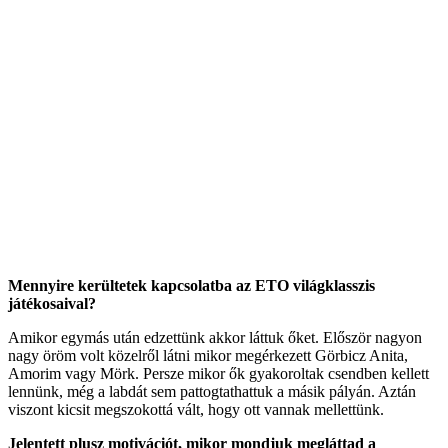
Mennyire kerültetek kapcsolatba az ETO világklasszis
játékosaival?
Amikor egymás után edzettünk akkor láttuk őket. Először nagyon
nagy öröm volt közelről látni mikor megérkezett Görbicz Anita,
Amorim vagy Mörk. Persze mikor ők gyakoroltak csendben kellett
lennünk, még a labdát sem pattogtathattuk a másik pályán. Aztán
viszont kicsit megszokottá vált, hogy ott vannak mellettünk.
Jelentett plusz motivációt, mikor mondjuk megláttad a