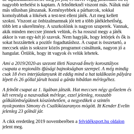
nagyobb terhelést is kaptam. A felnőtteknél viszont más. Náluk már
más stílusban játszanak. Keményebbek a párharcok, sokkal
komolyabbak a lökések a test-test elleni játék. Azt meg kellett
szokni. Viszont az önbizalmamnak jót tett a több játéklehetőség,
több lett a sikerélmény. A szurkolóink is nagyon szuperek. Vannak,
akik minden meccsre jönnek velünk, és ha rosszul megy a játék
akkor is van egy-két jó szavuk. Nem hagyják, hogy letörjek és ők is
sokat hozzátettek a pozitív fogadtatáshoz. A csapat is összetartó, a
meccsek után is sokszor közös programot csináltunk, nagyon jó a
hangulat. Örülök, hogy itt vagyok és velük lehetek.
Ami a 2019/2020-as szezont illeti Naszvad-Ímely korosztályos
csapata a regionális ifjúsági bajnokságban szerepel. A még mindig
csak 18 éves interjúalanyunk itt eddig mind a hat találkozón pályára
lépett és 26 góllal járult hozzá a gárda hibátlan mérlegéhez.
A felnőtt csapat az 1. ligában játszik. Hat meccsen négy győzelem és
két vereség a naszvadiak mérlege, ezzel jelenleg, rosszabb
gólkülönbségüknek köszönhetően, a negyedikek a szintén
nyolcpontos Simony és Csallóközaranyos mögött. Itt Kender Evelin
jelenleg 23 gólnál jár.
A cikk eredetileg 2019 novemberében a
felvidéksport.hu oldalon
jelent meg.