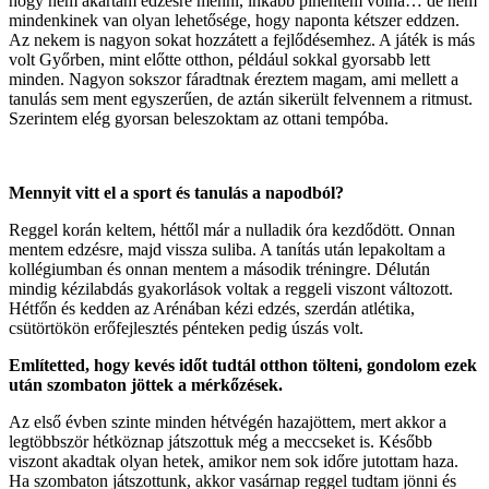
hogy nem akartam edzésre menni, inkább pihentem volna… de nem
mindenkinek van olyan lehetősége, hogy naponta kétszer eddzen.
Az nekem is nagyon sokat hozzátett a fejlődésemhez. A játék is más
volt Győrben, mint előtte otthon, például sokkal gyorsabb lett
minden. Nagyon sokszor fáradtnak éreztem magam, ami mellett a
tanulás sem ment egyszerűen, de aztán sikerült felvennem a ritmust.
Szerintem elég gyorsan beleszoktam az ottani tempóba.
Mennyit vitt el a sport és tanulás a napodból?
Reggel korán keltem, héttől már a nulladik óra kezdődött. Onnan
mentem edzésre, majd vissza suliba. A tanítás után lepakoltam a
kollégiumban és onnan mentem a második tréningre. Délután
mindig kézilabdás gyakorlások voltak a reggeli viszont változott.
Hétfőn és kedden az Arénában kézi edzés, szerdán atlétika,
csütörtökön erőfejlesztés pénteken pedig úszás volt.
Említetted, hogy kevés időt tudtál otthon tölteni, gondolom ezek
után szombaton jöttek a mérkőzések.
Az első évben szinte minden hétvégén hazajöttem, mert akkor a
legtöbbször hétköznap játszottuk még a meccseket is. Később
viszont akadtak olyan hetek, amikor nem sok időre jutottam haza.
Ha szombaton játszottunk, akkor vasárnap reggel tudtam jönni és