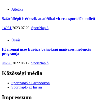
Atlétika
Sztárfellépő is érkezik az atlétikai vb-re a sportolók mellett
14931
2023.07.20.
SportNapló
Úszás
Itt a római úszó Európa-bajnokság magyaros medencés
programja
44798
2022.08.12.
SportNapló
Közösségi média
Sportnapló a Facebookon
Sportnapló az Instán
Impresszum