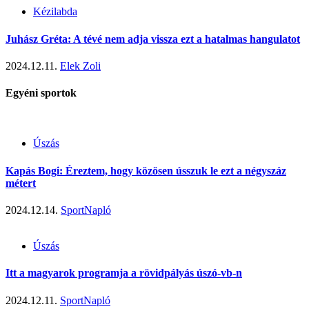
Kézilabda
Juhász Gréta: A tévé nem adja vissza ezt a hatalmas hangulatot
2024.12.11.
Elek Zoli
Egyéni sportok
Úszás
Kapás Bogi: Éreztem, hogy közösen ússzuk le ezt a négyszáz
métert
2024.12.14.
SportNapló
Úszás
Itt a magyarok programja a rövidpályás úszó-vb-n
2024.12.11.
SportNapló