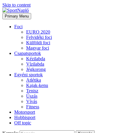
Skip to content
Primary Menu
Foci
EURO 2020
Felvidéki foci
Külföldi foci
Magyar foci
Csapatsportok
Kézilabda
Vízilabda
Jégkorong
Egyéni sportok
Atlétika
Kajak-kenu
Tenisz
Úszás
Vívás
Fitness
Motorsport
Hobbisport
Off topic