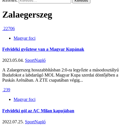
Keresés:
Zalaegerszeg
22706
Magyar foci
Felvidéki győztese van a Magyar Kupának
2023.05.04.
SportNapló
A Zalaegerszeg hosszabbításban 2:0-ra legyőzte a másodosztályú
Budafokot a labdarúgó MOL Magyar Kupa szerdai döntőjében a
Puskás Arénában. A ZTE csapatában végig...
239
Magyar foci
Felvidéki gól az AC Milan kapujában
2022.07.25.
SportNapló