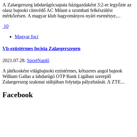
A Zalaegerszeg labdarúgócsapata házigazdaként 3:2-re legyőzte az
olasz bajnoki címvédő AC Milant a szombati felkészülési
mérkőzésen. A magyar klub hagyományos nyári eseménye,...
10
Magyar foci
Vb-ezüstérmes focista Zalaegerszegen
2021.07.28.
SportNapló
A játékosként világbajnoki ezüstérmes, kétszeres angol bajnok
William Gallas a labdarúgó OTP Bank Ligában szereplő
Zalaegerszeg szakmai stábjában folytatja pályafutását. A ZTE...
Facebook