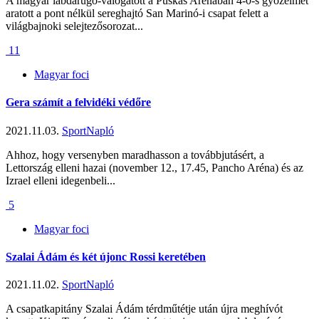
A magyar labdarúgó-válogatott a Puskás Arénában 4-0-s győzelmet
aratott a pont nélkül sereghajtó San Marinó-i csapat felett a
világbajnoki selejtezősorozat...
11
Magyar foci
Gera számít a felvidéki védőre
2021.11.03.
SportNapló
Ahhoz, hogy versenyben maradhasson a továbbjutásért, a
Lettország elleni hazai (november 12., 17.45, Pancho Aréna) és az
Izrael elleni idegenbeli...
5
Magyar foci
Szalai Ádám és két újonc Rossi keretében
2021.11.02.
SportNapló
A csapatkapitány Szalai Ádám térdműtétje után újra meghívót