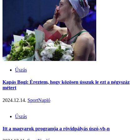
Úszás
Kapás Bogi: Éreztem, hogy közösen ússzuk le ezt a négyszáz
métert
2024.12.14.
SportNapló
Úszás
Itt a magyarok programja a rövidpályás úszó-vb-n