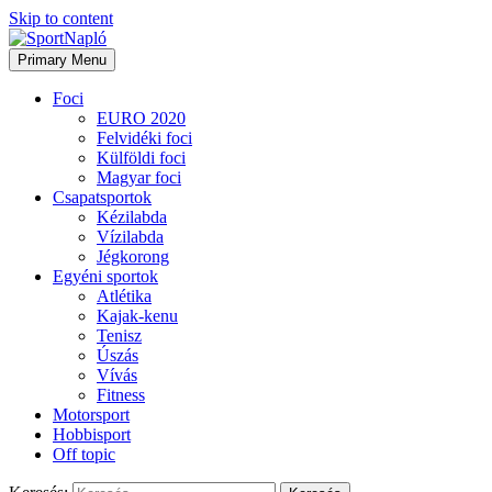
Skip to content
Primary Menu
Foci
EURO 2020
Felvidéki foci
Külföldi foci
Magyar foci
Csapatsportok
Kézilabda
Vízilabda
Jégkorong
Egyéni sportok
Atlétika
Kajak-kenu
Tenisz
Úszás
Vívás
Fitness
Motorsport
Hobbisport
Off topic