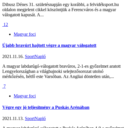
Dibusz Dénes 31. születésnapján egy korábbi, a felvidéksport.hu
oldalon megjelent cikkel köszöntjük a Ferencváros és a magyar
válogatott kapusát. A...
12
Magyar foci
Újabb bravúrt hajtott végre a magyar válogatott
2021.11.16.
SportNapló
A magyar labdarúgó-válogatott bravúros, 2-1-es győzelmet aratott
Lengyelországban a világbajnoki selejtezősorozat utolsó
mérkőzésén, hétfő este Varsóban. Az Angliai döntetlen után,...
7
Magyar foci
Végre egy jó teljesítmény a Puskás Arénában
2021.11.13.
SportNapló