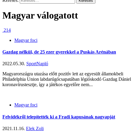
Keresés:
Magyar válogatott
214
Magyar foci
Gazdag nélkül, de 25 ezer gyerekkel a Puskás Arénában
2022.05.30.
SportNapló
Magyarországra utazása előtt pozitív lett az egyesült államokbeli
Philadelphia Union labdarúgócsapatában légióskodó Gazdag Dániel
koronavírustesztje, így a játékos egyelőre nem...
Magyar foci
Felvidékről telepítették ki a Fradi kapusának nagyapját
2021.11.16.
Elek Zoli