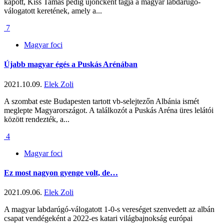
kapott, Kiss Tamás pedig újoncként tagja a magyar labdarúgó-
válogatott keretének, amely a...
7
Magyar foci
Újabb magyar égés a Puskás Arénában
2021.10.09.
Elek Zoli
A szombat este Budapesten tartott vb-selejtezőn Albánia ismét
meglepte Magyarországot. A találkozót a Puskás Aréna üres lelátói
között rendezték, a...
4
Magyar foci
Ez most nagyon gyenge volt, de…
2021.09.06.
Elek Zoli
A magyar labdarúgó-válogatott 1-0-s vereséget szenvedett az albán
csapat vendégeként a 2022-es katari világbajnokság európai