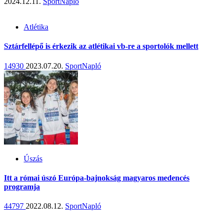
2024.12.11.
SportNapló
Atlétika
Sztárfellépő is érkezik az atlétikai vb-re a sportolók mellett
14930
2023.07.20.
SportNapló
Úszás
Itt a római úszó Európa-bajnokság magyaros medencés
programja
44797
2022.08.12.
SportNapló