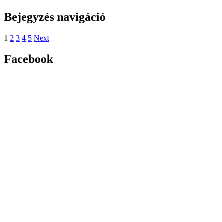
Bejegyzés navigáció
1
2
3
4
5
Next
Facebook