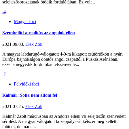
selejtezősorozatának ötödik fordulójában. Ez volt...
4
Magyar foci
Szembejött a realitás az angolok ellen
2021.09.03.
Elek Zoli
A magyar labdarúgó-válogatott 4-0-ra kikapott csütörtökön a nyári
Európa-bajnokságon döntős angol csapattól a Puskás Arénában,
ezzel a negyedik fordulóban elszenvedte...
7
Felvidéki foci
Kalmár: Soha nem adom fel
2021.07.25.
Elek Zoli
Kalmár Zsolt márciusban az Andorra elleni vb-selejtezőn szenvedett
sérülést. A magyar válogatott középpályását kétszer meg kellett
műteni, de már a...