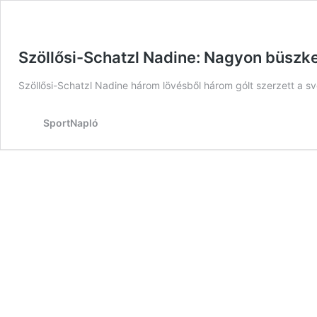
Szöllősi-Schatzl Nadine: Nagyon büszk
Szöllősi-Schatzl Nadine három lövésből három gólt szerzett a s
SportNapló