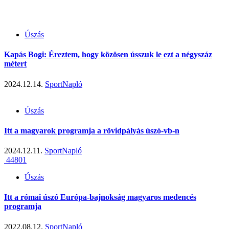
Úszás
Kapás Bogi: Éreztem, hogy közösen ússzuk le ezt a négyszáz
métert
2024.12.14.
SportNapló
Úszás
Itt a magyarok programja a rövidpályás úszó-vb-n
2024.12.11.
SportNapló
44801
Úszás
Itt a római úszó Európa-bajnokság magyaros medencés
programja
2022.08.12.
SportNapló