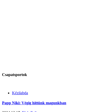
Csapatsportok
Kézilabda
Papp Niki: Végig hittünk magunkban