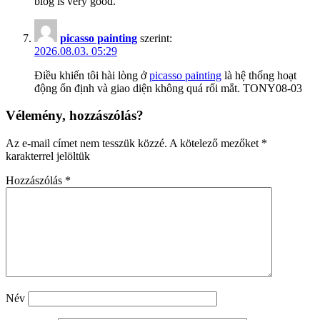
blog is very good.
picasso painting
szerint:
2026.08.03. 05:29
Điều khiến tôi hài lòng ở
picasso painting
là hệ thống hoạt
động ổn định và giao diện không quá rối mắt. TONY08-03
Vélemény, hozzászólás?
Az e-mail címet nem tesszük közzé.
A kötelező mezőket
*
karakterrel jelöltük
Hozzászólás
*
Név