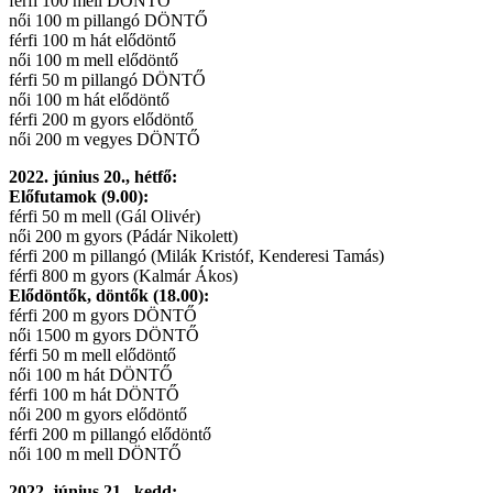
férfi 100 mell DÖNTŐ
női 100 m pillangó DÖNTŐ
férfi 100 m hát elődöntő
női 100 m mell elődöntő
férfi 50 m pillangó DÖNTŐ
női 100 m hát elődöntő
férfi 200 m gyors elődöntő
női 200 m vegyes DÖNTŐ
2022. június 20., hétfő:
Előfutamok (9.00):
férfi 50 m mell (Gál Olivér)
női 200 m gyors (Pádár Nikolett)
férfi 200 m pillangó (Milák Kristóf, Kenderesi Tamás)
férfi 800 m gyors (Kalmár Ákos)
Elődöntők, döntők (18.00):
férfi 200 m gyors DÖNTŐ
női 1500 m gyors DÖNTŐ
férfi 50 m mell elődöntő
női 100 m hát DÖNTŐ
férfi 100 m hát DÖNTŐ
női 200 m gyors elődöntő
férfi 200 m pillangó elődöntő
női 100 m mell DÖNTŐ
2022. június 21., kedd: