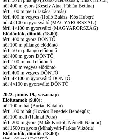
férfi 50 m pillangó (Szabó Szebasztián, Milák Kristóf)
női 400 m gyors (Késely Ajna, Fábián Bettina)
férfi 100 m mell (Takács Tamás)
férfi 400 m vegyes (Holló Balázs, Kós Hubert)
női 4×100 m gyorsváltó (MAGYARORSZÁG)
férfi 4×100 m gyorsváltó (MAGYARORSZÁG)
Elődöntők, döntők (18.00)
:
férfi 400 m gyors DÖNTŐ
női 100 m pillangó elődöntő
férfi 50 m pillangó elődöntő
női 400 m gyors DÖNTŐ
férfi 100 m mell elődöntő
női 200 m vegyes elődöntő
férfi 400 m vegyes DÖNTŐ
férfi 4×100 m gyorsváltó DÖNTŐ
női 4×100 m gyorsváltó DÖNTŐ
2022. június 19., vasárnap:
Előfutamok (9.00):
női 100 m hát (Burián Katalin)
férfi 100 m hát (Kovács Benedek Bendegúz)
női 100 mell (Halmai Petra)
férfi 200 m gyors (Milák Kristóf, Németh Nándor)
női 1500 m gyors (Mihályvári-Farkas Viktória)
Elődöntők, döntők (18.00):