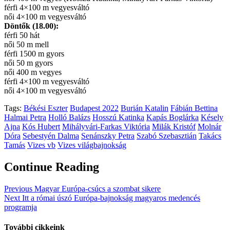
férfi 4×100 m vegyesváltó
női 4×100 m vegyesváltó
Döntők (18.00):
férfi 50 hát
női 50 m mell
férfi 1500 m gyors
női 50 m gyors
női 400 m vegyes
férfi 4×100 m vegyesváltó
női 4×100 m vegyesváltó
Tags:
Békési Eszter
Budapest 2022
Burián Katalin
Fábián Bettina
Halmai Petra
Holló Balázs
Hosszú Katinka
Kapás Boglárka
Késely
Ajna
Kós Hubert
Mihályvári-Farkas Viktória
Milák Kristóf
Molnár
Dóra
Sebestyén Dalma
Senánszky Petra
Szabó Szebasztián
Takács
Tamás
Vizes vb
Vizes világbajnokság
Continue Reading
Previous
Magyar Európa-csúcs a szombat sikere
Next
Itt a római úszó Európa-bajnokság magyaros medencés
programja
További cikkeink