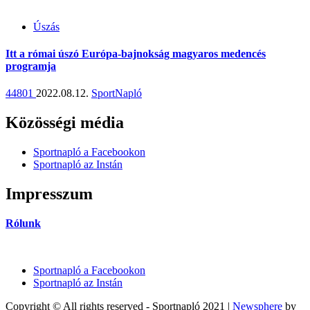
Úszás
Itt a római úszó Európa-bajnokság magyaros medencés
programja
44801
2022.08.12.
SportNapló
Közösségi média
Sportnapló a Facebookon
Sportnapló az Instán
Impresszum
Rólunk
Sportnapló a Facebookon
Sportnapló az Instán
Copyright © All rights reserved - Sportnapló 2021
|
Newsphere
by