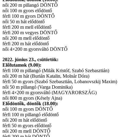
női 200 m pillangó DÖNTŐ
női 100 m gyors elődöntő
férfi 100 m gyors DÖNTŐ
női 50 m hát elődöntő
férfi 200 m mell elődöntő
férfi 200 m vegyes DÖNTŐ
női 200 m mell elődöntő
férfi 200 m hát elődöntő
női 4×200 m gyorsváltó DÖNTŐ
2022. június 23., csütörtök:
Előfutamok (9.00):
férfi 100 m pillangó (Milák Kristóf, Szabó Szebasztián)
női 200 m hát (Burián Katalin, Molnár Dóra)
férfi 50 m gyors (Szabó Szebasztián, Lobanovszkij Maxim)
női 50 m pillangó (Varga Dominika)
férfi 4×200 m gyorsváltó (MAGYARORSZÁG)
női 800 m gyors (Késely Ajna)
Elődöntők, döntők (18.00):
női 100 m gyors DÖNTŐ
férfi 100 m pillangó elődöntő
női 200 m hát elődöntő
férfi 50 m gyors elődöntő
női 200 m mell DÖNTŐ
férfi 200 m hát DÖNTŐ