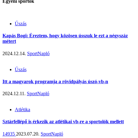
Egyéni sportok
Úszás
Kapás Bogi: Éreztem, hogy közösen ússzuk le ezt a négyszáz
métert
2024.12.14.
SportNapló
Úszás
Itt a magyarok programja a rövidpályás úszó-vb-n
2024.12.11.
SportNapló
Atlétika
Sztárfellépő is érkezik az atlétikai vb-re a sportolók mellett
14935
2023.07.20.
SportNapló