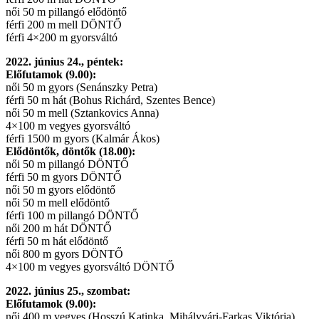
női 50 m pillangó elődöntő
férfi 200 m mell DÖNTŐ
férfi 4×200 m gyorsváltó
2022. június 24., péntek:
Előfutamok (9.00):
női 50 m gyors (Senánszky Petra)
férfi 50 m hát (Bohus Richárd, Szentes Bence)
női 50 m mell (Sztankovics Anna)
4×100 m vegyes gyorsváltó
férfi 1500 m gyors (Kalmár Ákos)
Elődöntők, döntők (18.00):
női 50 m pillangó DÖNTŐ
férfi 50 m gyors DÖNTŐ
női 50 m gyors elődöntő
női 50 m mell elődöntő
férfi 100 m pillangó DÖNTŐ
női 200 m hát DÖNTŐ
férfi 50 m hát elődöntő
női 800 m gyors DÖNTŐ
4×100 m vegyes gyorsváltó DÖNTŐ
2022. június 25., szombat:
Előfutamok (9.00):
női 400 m vegyes (Hosszú Katinka, Mihályvári-Farkas Viktória)