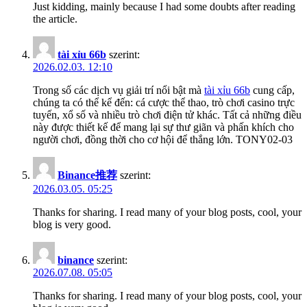
Just kidding, mainly because I had some doubts after reading
the article.
tài xỉu 66b
szerint:
2026.02.03. 12:10
Trong số các dịch vụ giải trí nổi bật mà
tài xỉu 66b
cung cấp,
chúng ta có thể kể đến: cá cược thể thao, trò chơi casino trực
tuyến, xổ số và nhiều trò chơi điện tử khác. Tất cả những điều
này được thiết kế để mang lại sự thư giãn và phấn khích cho
người chơi, đồng thời cho cơ hội để thắng lớn. TONY02-03
Binance推荐
szerint:
2026.03.05. 05:25
Thanks for sharing. I read many of your blog posts, cool, your
blog is very good.
binance
szerint:
2026.07.08. 05:05
Thanks for sharing. I read many of your blog posts, cool, your