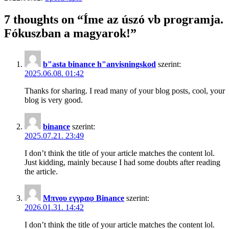
7 thoughts on “
Íme az úszó vb programja.
Fókuszban a magyarok!
”
b"asta binance h"anvisningskod
szerint:
2025.06.08. 01:42
Thanks for sharing. I read many of your blog posts, cool, your
blog is very good.
binance
szerint:
2025.07.21. 23:49
I don’t think the title of your article matches the content lol.
Just kidding, mainly because I had some doubts after reading
the article.
Μπνου εγγραφ Binance
szerint:
2026.01.31. 14:42
I don’t think the title of your article matches the content lol.