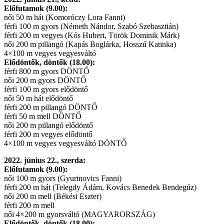
Előfutamok (9.00):
női 50 m hát (Komoróczy Lora Fanni)
férfi 100 m gyors (Németh Nándor, Szabó Szebasztián)
férfi 200 m vegyes (Kós Hubert, Török Dominik Márk)
női 200 m pillangó (Kapás Boglárka, Hosszú Katinka)
4×100 m vegyes vegyesváltó
Elődöntők, döntők (18.00):
férfi 800 m gyors DÖNTŐ
női 200 m gyors DÖNTŐ
férfi 100 m gyors elődöntő
női 50 m hát elődöntő
férfi 200 m pillangó DÖNTŐ
férfi 50 m mell DÖNTŐ
női 200 m pillangó elődöntő
férfi 200 m vegyes elődöntő
4×100 m vegyes vegyesváltó DÖNTŐ
2022. június 22., szerda:
Előfutamok (9.00):
női 100 m gyors (Gyurinovics Fanni)
férfi 200 m hát (Telegdy Ádám, Kovács Benedek Bendegúz)
női 200 m mell (Békési Eszter)
férfi 200 m mell
női 4×200 m gyorsváltó (MAGYARORSZÁG)
Elődöntők, döntők (18.00):