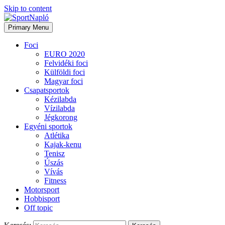
Skip to content
Primary Menu
Foci
EURO 2020
Felvidéki foci
Külföldi foci
Magyar foci
Csapatsportok
Kézilabda
Vízilabda
Jégkorong
Egyéni sportok
Atlétika
Kajak-kenu
Tenisz
Úszás
Vívás
Fitness
Motorsport
Hobbisport
Off topic