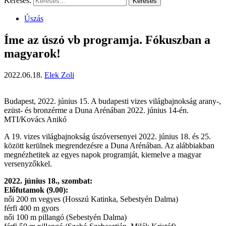
Keresés:
Úszás
Íme az úszó vb programja. Fókuszban a
magyarok!
2022.06.18.
Elek Zoli
Budapest, 2022. június 15. A budapesti vizes világbajnokság arany-,
ezüst- és bronzérme a Duna Arénában 2022. június 14-én.
MTI/Kovács Anikó
A 19. vizes világbajnokság úszóversenyei 2022. június 18. és 25.
között kerülnek megrendezésre a Duna Arénában. Az alábbiakban
megnézhetitek az egyes napok programját, kiemelve a magyar
versenyzőkkel.
2022. június 18., szombat:
Előfutamok (9.00):
női 200 m vegyes (Hosszú Katinka, Sebestyén Dalma)
férfi 400 m gyors
női 100 m pillangó (Sebestyén Dalma)