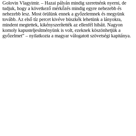
Golovin Vlagyimir. – Hazai pályán mindig szeretnénk nyerni, de
tudjuk, hogy a következő mérkőzés mindig egyre nehezebb és
nehezebb lesz. Most örülünk ennek a győzelemnek és megyünk
tovább. Az első tíz percet kivéve büszkék lehetünk a lányokra,
mindent megtettek, kikényszerítették az ellenfél hibáit. Nagyon
komoly kapusteljesítményünk is volt, ezeknek köszönhetjük a
győzelmet” – nyilatkozta a magyar válogatott szövetségi kapitánya.