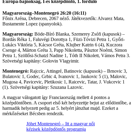
Európa-bajnokság, I-es középdöntő, 1. forduló
Magyarország–Montenegró 26:20 (16:11)
Főnix Aréna, Debrecen, 2067 néző. Játékvezetők: Alvarez Mata,
Bustamente Lopez (spanyolok).
Magyarország:
Böde-Bíró Blanka, Szemerey Zsófi (kapusok) –
Bordás Réka 1, Faluvégi Dorottya 1, Füzi-Tóvizi Petra 1, Győri-
Lukács Viktória 5, Kácsor Gréta, Klujber Katrin 6 (4), Kuczora
Csenge 4, Márton Gréta 3, Papp Nikoletta, Pásztor Noémi, Simon
Petra 1, Szöllősi-Schatzl Nadine 1, Tóth II Nikolett, Vámos Petra 3.
Szövetségi kapitány: Golovin Vlagyimir.
Montenegró:
Rajccic, Attingré, Batinovic (kapusok) – Brnovic 3,
Bulatovic 1, Godec, Grbic 4, Ivanovic 1, Jaukovic 5 (1), Malovic,
Mugosa 4, Pavicevic, Pletikosic 1, Raicevic, Tatar, J. Vukcevic 1
(1). Szövetségi kapitány: Szuzana Lazovic.
A magyar válogatott így Franciaország mellett 4 pontos a
középdöntőben. A csoport első két helyezettje bejut az elődöntőbe, a
harmadik helyezett pedig az 5. helyért játszhat majd. Ezeket a
mérkőzéseket Bécsben rendezik.
Jöhet Montenegró – Itt a magyar női
kézisek középdöntős programja