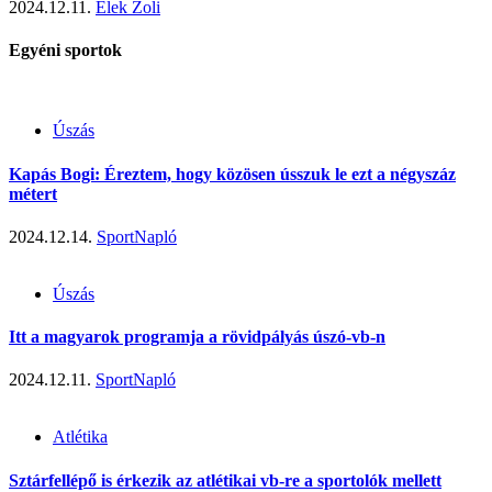
2024.12.11.
Elek Zoli
Egyéni sportok
Úszás
Kapás Bogi: Éreztem, hogy közösen ússzuk le ezt a négyszáz
métert
2024.12.14.
SportNapló
Úszás
Itt a magyarok programja a rövidpályás úszó-vb-n
2024.12.11.
SportNapló
Atlétika
Sztárfellépő is érkezik az atlétikai vb-re a sportolók mellett