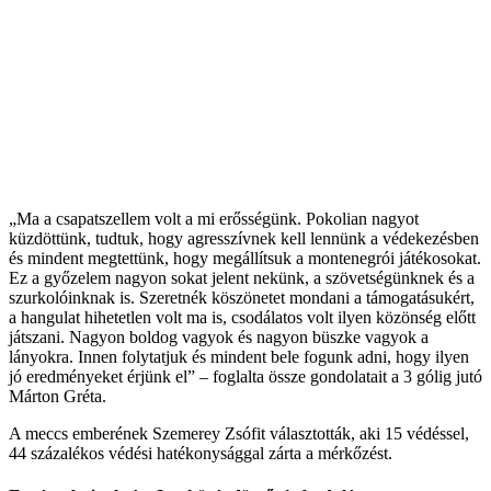
„Ma a csapatszellem volt a mi erősségünk. Pokolian nagyot
küzdöttünk, tudtuk, hogy agresszívnek kell lennünk a védekezésben
és mindent megtettünk, hogy megállítsuk a montenegrói játékosokat.
Ez a győzelem nagyon sokat jelent nekünk, a szövetségünknek és a
szurkolóinknak is. Szeretnék köszönetet mondani a támogatásukért,
a hangulat hihetetlen volt ma is, csodálatos volt ilyen közönség előtt
játszani. Nagyon boldog vagyok és nagyon büszke vagyok a
lányokra. Innen folytatjuk és mindent bele fogunk adni, hogy ilyen
jó eredményeket érjünk el” – foglalta össze gondolatait a 3 gólig jutó
Márton Gréta.
A meccs emberének Szemerey Zsófit választották, aki 15 védéssel,
44 százalékos védési hatékonysággal zárta a mérkőzést.