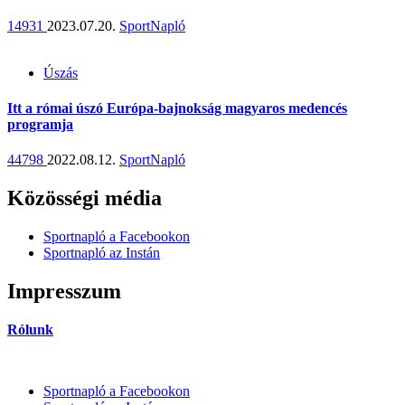
14931
2023.07.20.
SportNapló
Úszás
Itt a római úszó Európa-bajnokság magyaros medencés
programja
44798
2022.08.12.
SportNapló
Közösségi média
Sportnapló a Facebookon
Sportnapló az Instán
Impresszum
Rólunk
Sportnapló a Facebookon