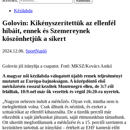
Keresés:
Kézilabda
Golovin: Kikényszerítettük az ellenfél
hibáit, ennek és Szemereynek
köszönhetjük a sikert
2024.12.06.
SportNapló
Golovin jól irányítja a csapatot. Fotó: MKSZ/Kovács Anikó
A magyar női kézilabda-válogatott újabb remek teljesítményt
mutatott az Európa-bajnokságon. A középdöntő első
mérkőzésén rosszul kezdtek Montenegró ellen, de 3:7-ről
felálltak, 10:9-nél már ők vezettek és végül 26:20-ra nyertek.
„Nagyon nehezen indult a mérkőzés. Olyan volt, mintha nem is
melegítettünk volna. Csak álltunk és néztünk, és ezeket a
szituációkat az ellenfél kihasználta. De a tizedik perctől már
elkezdtük a saját játékunkat játszani, saját ritmusunkban támadtunk.
Ott sikerült megfordítanunk a mérkőzést és a 15. perctől szerintem a
kezünkben tartottuk az irányítást – értékelt az EHF kamerái előtt