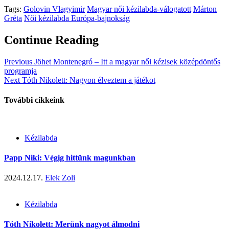
Tags:
Golovin Vlagyimir
Magyar női kézilabda-válogatott
Márton
Gréta
Női kézilabda Európa-bajnokság
Continue Reading
Previous
Jöhet Montenegró – Itt a magyar női kézisek középdöntős
programja
Next
Tóth Nikolett: Nagyon élveztem a játékot
További cikkeink
Kézilabda
Papp Niki: Végig hittünk magunkban
2024.12.17.
Elek Zoli
Kézilabda
Tóth Nikolett: Merünk nagyot álmodni