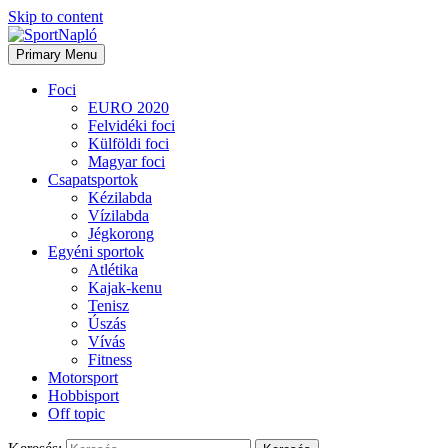
Skip to content
Primary Menu
Foci
EURO 2020
Felvidéki foci
Külföldi foci
Magyar foci
Csapatsportok
Kézilabda
Vízilabda
Jégkorong
Egyéni sportok
Atlétika
Kajak-kenu
Tenisz
Úszás
Vívás
Fitness
Motorsport
Hobbisport
Off topic