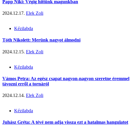
Papp Niki: Végig hittünk magunkban
2024.12.17.
Elek Zoli
Kézilabda
Tóth Nikolett: Merünk nagyot álmodni
2024.12.15.
Elek Zoli
Kézilabda
Vámos Petra: Az egész csapat nagyon-nagyon szeretne éremmel
távozni erről a tornáról
2024.12.14.
Elek Zoli
Kézilabda
Juhász Gréta: A tévé nem adja vissza ezt a hatalmas hangulatot