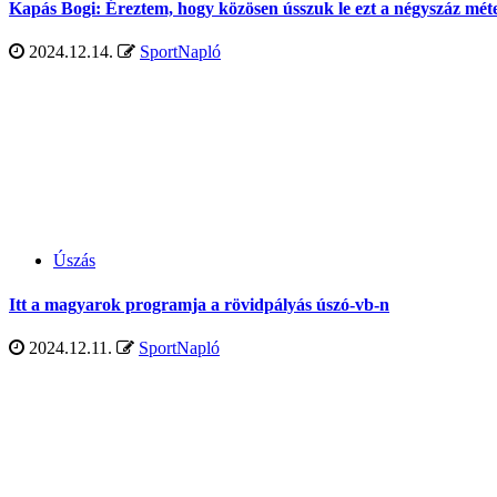
Kapás Bogi: Éreztem, hogy közösen ússzuk le ezt a négyszáz mét
2024.12.14.
SportNapló
Úszás
Itt a magyarok programja a rövidpályás úszó-vb-n
2024.12.11.
SportNapló