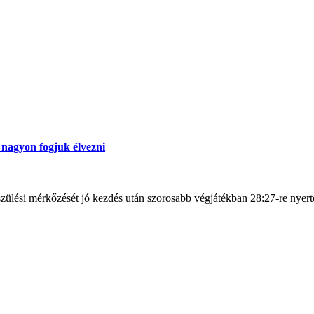
s nagyon fogjuk élvezni
észülési mérkőzését jó kezdés után szorosabb végjátékban 28:27-re nyert