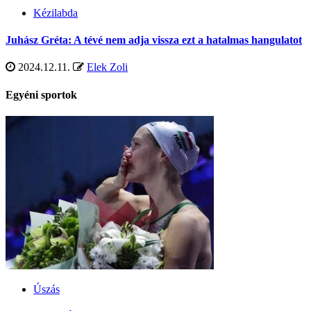
Kézilabda
Juhász Gréta: A tévé nem adja vissza ezt a hatalmas hangulatot
2024.12.11.
Elek Zoli
Egyéni sportok
Úszás