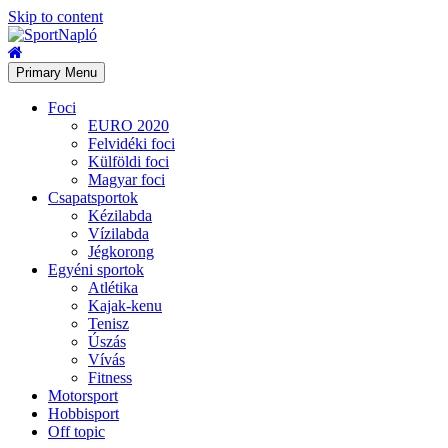
Skip to content
Primary Menu
Foci
EURO 2020
Felvidéki foci
Külföldi foci
Magyar foci
Csapatsportok
Kézilabda
Vízilabda
Jégkorong
Egyéni sportok
Atlétika
Kajak-kenu
Tenisz
Úszás
Vívás
Fitness
Motorsport
Hobbisport
Off topic