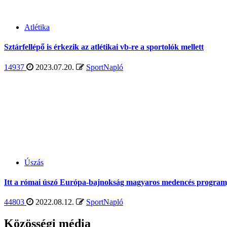
Atlétika
Sztárfellépő is érkezik az atlétikai vb-re a sportolók mellett
14937
2023.07.20.
SportNapló
Úszás
Itt a római úszó Európa-bajnokság magyaros medencés program
44803
2022.08.12.
SportNapló
Közösségi média