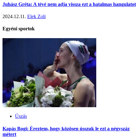
Juhász Gréta: A tévé nem adja vissza ezt a hatalmas hangulatot
2024.12.11.
Elek Zoli
Egyéni sportok
Úszás
Kapás Bogi: Éreztem, hogy közösen ússzuk le ezt a négyszáz
métert