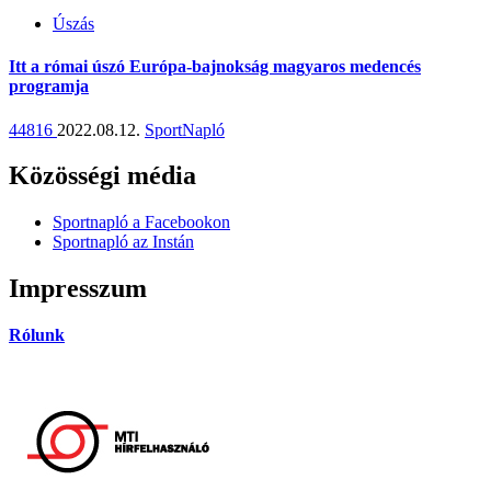
Úszás
Itt a római úszó Európa-bajnokság magyaros medencés
programja
44816
2022.08.12.
SportNapló
Közösségi média
Sportnapló a Facebookon
Sportnapló az Instán
Impresszum
Rólunk