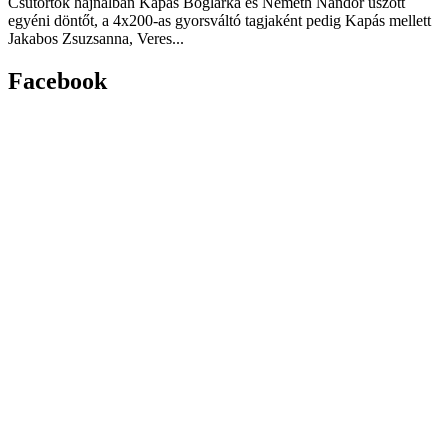
Csütörtök hajnalban Kapás Boglárka és Németh Nándor úszott
egyéni döntőt, a 4x200-as gyorsváltó tagjaként pedig Kapás mellett
Jakabos Zsuzsanna, Veres...
Facebook