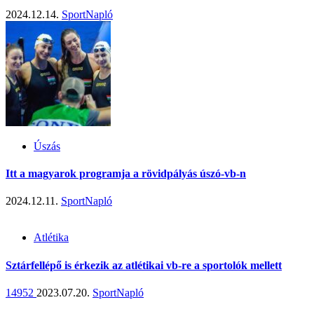
2024.12.14.
SportNapló
Úszás
Itt a magyarok programja a rövidpályás úszó-vb-n
2024.12.11.
SportNapló
Atlétika
Sztárfellépő is érkezik az atlétikai vb-re a sportolók mellett
14952
2023.07.20.
SportNapló