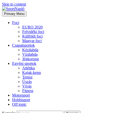
Skip to content
Primary Menu
Foci
EURO 2020
Felvidéki foci
Külföldi foci
Magyar foci
Csapatsportok
Kézilabda
Vízilabda
Jégkorong
Egyéni sportok
Atlétika
Kajak-kenu
Tenisz
Úszás
Vívás
Fitness
Motorsport
Hobbisport
Off topic