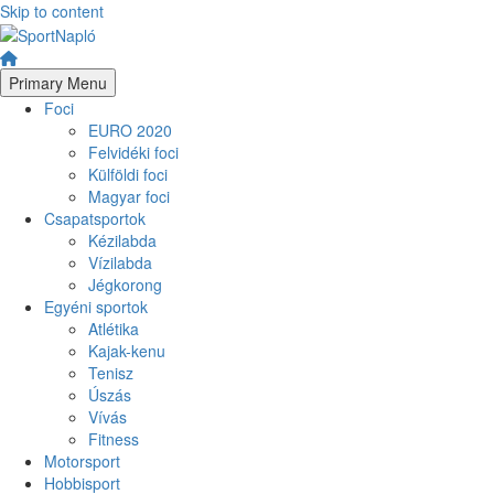
Skip to content
Primary Menu
Foci
EURO 2020
Felvidéki foci
Külföldi foci
Magyar foci
Csapatsportok
Kézilabda
Vízilabda
Jégkorong
Egyéni sportok
Atlétika
Kajak-kenu
Tenisz
Úszás
Vívás
Fitness
Motorsport
Hobbisport