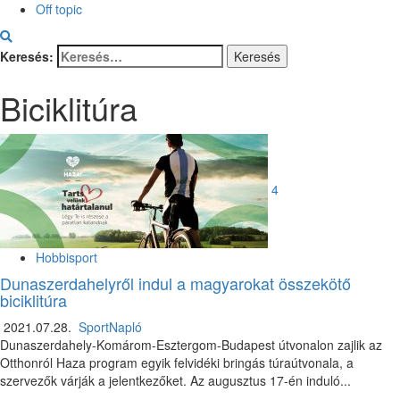
Off topic
Keresés:
Biciklitúra
4
Hobbisport
Dunaszerdahelyről indul a magyarokat összekötő
biciklitúra
2021.07.28.
SportNapló
Dunaszerdahely-Komárom-Esztergom-Budapest útvonalon zajlik az
Otthonról Haza program egyik felvidéki bringás túraútvonala, a
szervezők várják a jelentkezőket. Az augusztus 17-én induló...